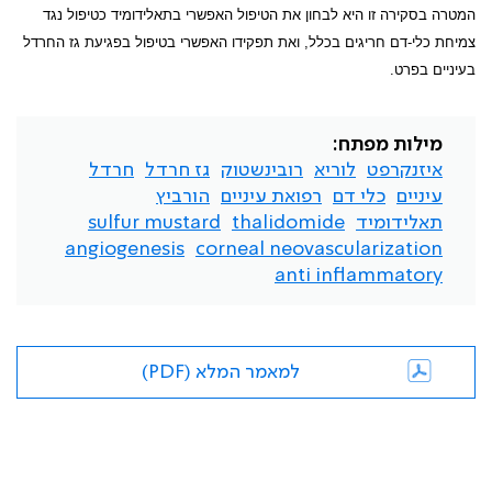
המטרה בסקירה זו היא לבחון את הטיפול האפשרי בתאלידומיד כטיפול נגד
צמיחת כלי-דם חריגים בכלל, ואת תפקידו האפשרי בטיפול בפגיעת גז החרדל
בעיניים בפרט.
מילות מפתח:
איזנקרפט
לוריא
רובינשטוק
גז חרדל
חרדל
עיניים
כלי דם
רפואת עיניים
הורביץ
תאלידומיד
thalidomide
sulfur mustard
angiogenesis
corneal neovascularization
anti inflammatory
למאמר המלא (PDF)