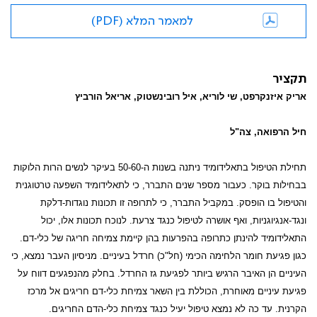
למאמר המלא (PDF)
תקציר
אריק איזנקרפט, שי לוריא, איל רובינשטוק, אריאל הורביץ
חיל הרפואה, צה"ל
תחילת הטיפול בתאלידומיד ניתנה בשנות ה-50-60 בעיקר לנשים הרות הלוקות
בבחילות בוקר. כעבור מספר שנים התברר, כי לתאלידומיד השפעה טרטוגנית
והטיפול בו הופסק. במקביל התברר, כי לתרופה זו תכונות נוגדות-דלקת
ונגד-אנגיוגניות, ואף אושרה לטיפול כנגד צרעת. לנוכח תכונות אלו, יכול
התאלידומיד להינתן כתרופה בהפרעות בהן קיימת צמיחה חריגה של כלי-דם.
כגון פגיעת חומר הלחימה הכימי (חל"כ) חרדל בעיניים. מניסיון העבר נמצא, כי
העיניים הן האיבר הרגיש ביותר לפגיעת גז החרדל. בחלק מהנפגעים דווח על
פגיעת עיניים מאוחרת, הכוללת בין השאר צמיחת כלי-דם חריגים אל מרכז
הקרנית. עד כה לא נמצא טיפול יעיל כנגד צמיחת כלי-הדם החריגים.