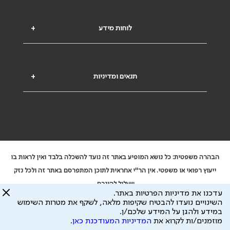
לוחות מידע
+
תנאים ומדיניות
+
הבהרה משפטית: כל נושא המופיע באתר זה נועד להשכלה בלבד ואין לראות בו
ייעוץ רפואי או משפטי. אין הר"י אחראית לתוכן המתפרסם באתר זה ולכל נזק
שעלול להיגרם.
עדכנו את מדיניות הפרטיות באתר.
ידוע לי שהר"י אוספת ושומרת מידע אישי לצורך מתן השרות וכי חלק ממנו עשוי
השינויים נועדו להבטיח שקיפות מלאה, לשקף את מטרות השימוש
להיות מועבר לצדדים שלישיים, הכל בכפוף ל
מדיניות הפרטיות
ול
תנאי השימוש
במידע ולהגן על המידע שלכם/ן.
מוזמנים/ות לקרוא את
המדיניות המעודכנת כאן
.
כל הזכויות על המידע באתר שייכות להסתדרות הרפואית בישראל.