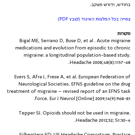
בחודש, ודורש מעקב.
צפייה בכל המלצות האיגוד (קובץ PDF)
מקורות
Bigal ME, Serrano D, Buse D, et al . Acute migraine
medications and evolution from episodic to chronic
migraine: a longitudinal population-based study.
Headache 2008;48(8):1157-68.
Evers S, Afra J, Frese A, et al. European Federation of
Neurological Societies. EFNS guideline on the drug
treatment of migraine – revised report of an EFNS task
force. Eur J Neurol [Online] 2009;16(9):968-81.
Tepper SJ. Opioids should not be used in migraine.
Headache 2012;52; S1:30-4.