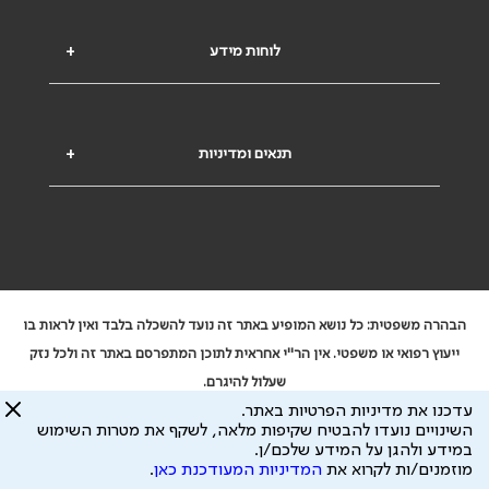
לוחות מידע
+
תנאים ומדיניות
+
הבהרה משפטית: כל נושא המופיע באתר זה נועד להשכלה בלבד ואין לראות בו
ייעוץ רפואי או משפטי. אין הר"י אחראית לתוכן המתפרסם באתר זה ולכל נזק
שעלול להיגרם.
עדכנו את מדיניות הפרטיות באתר.
ידוע לי שהר"י אוספת ושומרת מידע אישי לצורך מתן השרות וכי חלק ממנו עשוי
השינויים נועדו להבטיח שקיפות מלאה, לשקף את מטרות השימוש
להיות מועבר לצדדים שלישיים, הכל בכפוף ל
מדיניות הפרטיות
ול
תנאי השימוש
במידע ולהגן על המידע שלכם/ן.
כל הזכויות על המידע באתר שייכות להסתדרות הרפואית בישראל.
מוזמנים/ות לקרוא את
המדיניות המעודכנת כאן
.