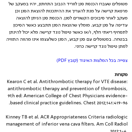
מטופלים שעברו הכנסת סנן לווריד הנבוב התחתון, יהיו במעקב של
מרפאת קרישה על מנת להעריך את ההיתכנות להוצאת הסנן וכן
מעקב לאחר סיבוכים הקשורים לסנן. הכנסת סנן הניתן להוצאה
עדיפה על סנן קבוע. מומלץ שהוצאת הסנן תתבצע כאשר הסיכון
לתסחיף ריאתי חלף, ו/או כאשר טיפול נוגד קרישה מלא יכול להינתן
בבטחה. במטופלים עם סנן קבוע, הסנן כשלעצמו אינו מהווה התוויה
למתן טיפול נוגד קרישה כרוני.
צפייה בכל המלצות האיגוד (קובץ PDF)
מקורות
Kearon C et al. Antithrombotic therapy for VTE disease:
antithrombotic therapy and prevention of thrombosis,
9th ed: American College of Chest Physicians evidence-
based clinical practice guidelines. Chest 2012;141:419-96.
Kinney TB et al. ACR Appropriateness Criteria radiologic
management of inferior vena cava filters. Am Coll Radiol
2012:1-4.