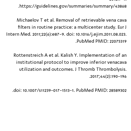
.
https://guidelines.gov/summaries/summary/43868
Michaelov T et al. Removal of retrievable vena cava
filters in routine practice: a multicenter study. Eur J
Intern Med. 2011;22(6):e87-9. doi: 10.1016/j.ejim.2011.08.023.
.
PubMed PMID: 22075319
Rottenstreich A et al. Kalish Y. Implementation of an
institutional protocol to improve inferior venacava
utilization and outcomes. J Thromb Thrombolysis.
2017;44(2):190-196.
doi: 10.1007/s11239-017-1513-1. PubMed PMID: 28589302.