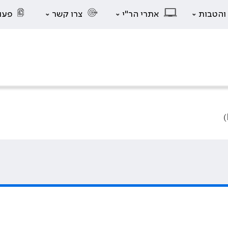
 והטבות
אתרי הר"י
צרו קשר
פעו