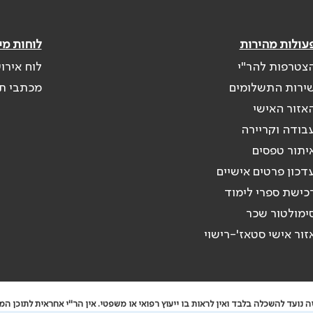
עולות מהירות
לוחות מי
צטרפות להר"י
לוח אירו
ירות התשלומים
מכתבי ת
אזור האישי
בודה וקריירה
יתור טפסים
דכון פרטים אישיים
כישת ספרי לימוד
ימולטור שכר
זור אישי סטאז'-רישוי
נועד להשכלה בלבד ואין לראות בו ייעוץ רפואי או משפטי. אין הר"י אחראית לתוכן המ