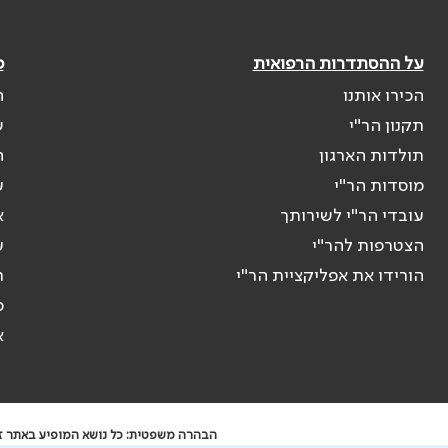
על ההסתדרות הרפואית
פ
הכירו אותנו
ה
תקנון הר"י
ש
תולדות הארגון
ה
מוסדות הר"י
ע
עובדי הר"י לשירותך
א
הצטרפות להר"י
ע
הורידו את אפליקציית הר"י
ר
ס
א
הבהרה משפטית: כל נושא המופיע באתר זה 