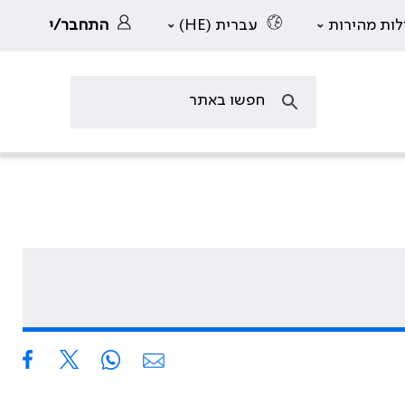
לות מהירות
עברית (HE)
התחבר/י