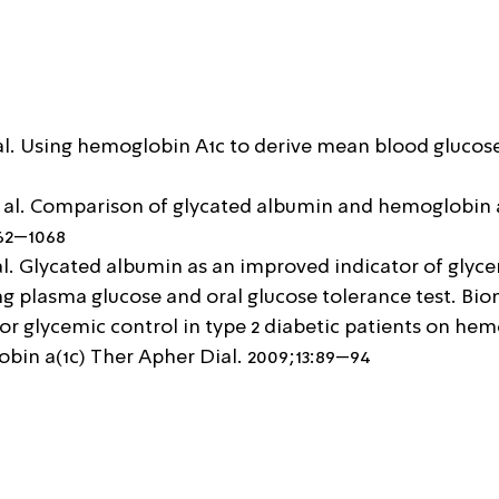
l. Using hemoglobin A1c to derive mean blood glucose i
t al. Comparison of glycated albumin and hemoglobin a(
62–1068.
. Glycated albumin as an improved indicator of glyce
ng plasma glucose and oral glucose tolerance test. Bi
 for glycemic control in type 2 diabetic patients on he
bin a(1c) Ther Apher Dial. 2009;13:89–94.