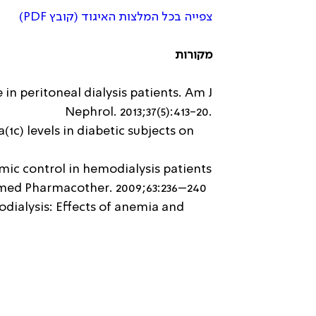
צפייה בכל המלצות האיגוד (קובץ PDF)
מקורות
n peritoneal dialysis patients. Am J
Nephrol. 2013;37(5):413-20.
1c) levels in diabetic subjects on
mic control in hemodialysis patients
omed Pharmacother. 2009;63:236–240.
modialysis: Effects of anemia and