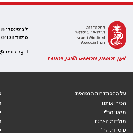
ז'בוטינסקי 35 רמת גן, בניין התאומים 2
מיקוד 5251108
@ima.org.il
למען הרופאות והרופאים ולטובת הרפואה
על ההסתדרות הרפואית
פ
הכירו אותנו
ה
תקנון הר"י
ש
תולדות הארגון
ה
מוסדות הר"י
ע