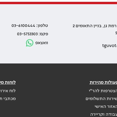
טלפון: 03-6100444
פקס: 03-5753303
וואצאפ
tguvot
עולות מהירות
לוחות מי
צטרפות להר"י
לוח אירו
ירות התשלומים
מכתבי ת
אזור האישי
בודה וקריירה