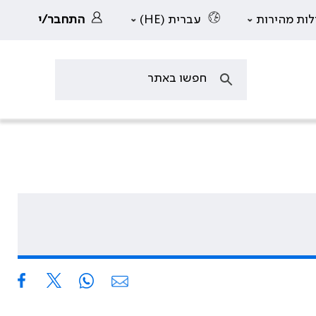
לות מהירות
עברית (HE)
התחבר/י