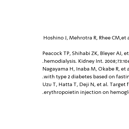
Hoshino J, Mehrotra R, Rhee CM,et a
Peacock TP, Shihabi ZK, Bleyer AJ, e
hemodialysis. Kidney Int. 2008;73:10
Nagayama H, Inaba M, Okabe R, et al
with type 2 diabetes based on fasti
Uzu T, Hatta T, Deji N, et al. Target
erythropoietin injection on hemoglo