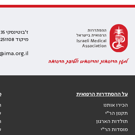
ז'בוטינסקי 35 רמת גן, בניין התאומים 2
מיקוד 5251108
@ima.org.il
למען הרופאות והרופאים ולטובת הרפואה
על ההסתדרות הרפואית
פ
הכירו אותנו
ה
תקנון הר"י
ש
תולדות הארגון
ה
מוסדות הר"י
ע