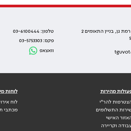
טלפון: 03-6100444
פקס: 03-5753303
וואצאפ
tguvot
עולות מהירות
לוחות מי
צטרפות להר"י
לוח אירו
ירות התשלומים
מכתבי ת
אזור האישי
בודה וקריירה