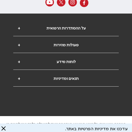
על ההסתדרות הרפואית
+
פעולות מהירות
+
לוחות מידע
+
תנאים ומדיניות
+
הבהרה משפטית: כל נושא המופיע באתר זה נועד להשכלה בלבד ואין לראות בו
עדכנו את מדיניות הפרטיות באתר.
ייעוץ רפואי או משפטי. אין הר"י אחראית לתוכן המתפרסם באתר זה ולכל נזק