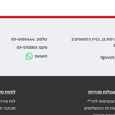
טלפון: 03-6100444
פקס: 03-5753303
וואצאפ
tguvot
עולות מהירות
לוחות מי
צטרפות להר"י
לוח אירו
ירות התשלומים
מכתבי ת