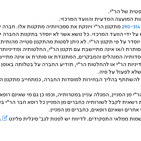
טית של הר"י.
אות המועצה המדעית והוועד המרכזי.
מתקנון הר"י ויונקת את סמכויותיה מתקנות אלו. חברה
ידי הוועד המרכזי. כל נושא אשר לא יוסדר בתקנות החברה יוס
סדר על פי תקנון הר"י. לא ניתן לסטות מהתקנון סטייה מהותית,
תרת ו/או אינה מתיישבת עם תקנון הר"י, החלטותיה ומדיניותה
תיה המנהלים והמבקרים, המתנגדת או סותרת או אינה מתיישבת
ניות הר"י או להחלטות הר"י, תודיע החברה על בטלותה באופן
שלא לפעול על פיה.
להשתתף בהליך הבחירות למוסדות החברה, כמתחייב מתקנון החבר
י מן המניין, המגלה עניין במטרותיה, וכמו כן גם מי שאינם רו
ית רשאית לקבל לשורותיה כחברים מן המניין כל רופא חבר הר"י
אחרים ושאינם רופאים, כחברים מן המניין.
מות ממלאי התפקידים. לדיווח יש לפנות לגב' סיגלית פלינט
ב