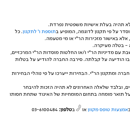
 לא תהיה בעלת אישיות משפטית נפרדת.
דר על פי תקנון לדוגמה, המופיע ב
תוספת ו' לתקנון
. כל
 אלא באישור מזכירות הר"י או מי מטעמה.
 - בטלה מעיקרה.
 עם מדיניות הר"י ו/או החלטות מוסדות הר"י המרכזיים,
 בו הודיעה על קבלתה. סירבה החברה להודיע על בטלות
ה ומתקנון הר"י. הבחירות ייערכו על פי נוהלי הבחירות
פאים, ובלבד שלאלה האחרונים לא תהיה הזכות להיבחר
 בעל תואר מומחה בתחום המומחיות של האיגוד שתחת חסותו
אמצעות טופס מקוון
או
ב
טלפון:
03-6100484