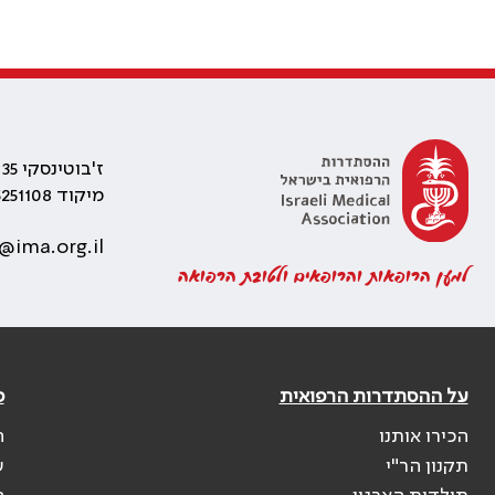
ז'בוטינסקי 35 רמת גן, בניין התאומים 2
מיקוד 5251108
@ima.org.il
למען הרופאות והרופאים ולטובת הרפואה
על ההסתדרות הרפואית
פ
הכירו אותנו
ה
תקנון הר"י
ש