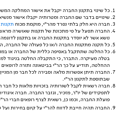
כל שינוי בתקנון החברה יקבל את אישור המחלקה המשפ
שינויים בדבר שם החברה ומטרותיה יקבלו אישור מנשי
חברה היא חלק בלתי נפרד מהר"י, מוקמת מכוח
תקנות 290-314
החברה תפעל על פי מתכונת של תקנות שאושרה מראש על 
נושא אשר לא יוסדר בתקנות החברה או בתקנון לדוגמה יו
כל תקנה מתקנות החברה ו/או כל פעולה של החברה, הסו
כל החלטה שתתקבל באסיפה כללית של החברה או במוסדו
בטלה מעיקרה. התברר, כי התקבלה החלטה בניגוד למדי
ההחלטה, תודיע על כך הר"י בביטאונה ותורה לרופאים 
החברה תיתן אפשרות מלאה וסבירה לכל חבר מן המניין 
שבתוספת לתקנון הר"י.
חברה רשאית לקבל לשורותיה בזכויות מלאות כל חבר הר"
לתפקידים של יו"ר, מזכיר, וגזבר החברה. חברה איגוד
פועלת החברה, וכמו כן, רשאית לצרף רופאים חברי הר"י 
החברה תהיה חייבת לדווח להר"י על קיום בחירות ועל ש