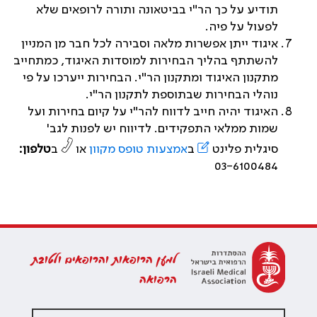
תודיע על כך הר"י בביטאונה ותורה לרופאים שלא
לפעול על פיה.
איגוד ייתן אפשרות מלאה וסבירה לכל חבר מן המניין
להשתתף בהליך הבחירות למוסדות האיגוד, כמתחייב
מתקנון האיגוד ומתקנון הר"י. הבחירות ייערכו על פי
נוהלי הבחירות שבתוספת לתקנון הר"י.
האיגוד יהיה חייב לדווח להר"י על קיום בחירות ועל
שמות ממלאי התפקידים. לדיווח יש לפנות לגב'
סיגלית פלינט
ב
אמצעות טופס מקוון
או
ב
טלפון:
03-6100484
למען הרופאות והרופאים ולטובת
הרפואה