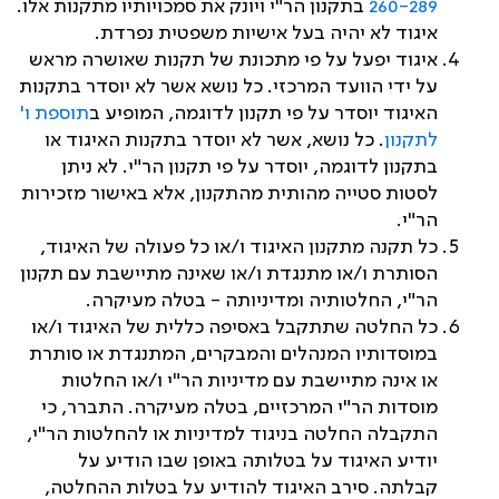
260-289
בתקנון הר"י ויונק את סמכויותיו מתקנות אלו.
איגוד לא יהיה בעל אישיות משפטית נפרדת.
איגוד יפעל על פי מתכונת של תקנות שאושרה מראש
על ידי הוועד המרכזי. כל נושא אשר לא יוסדר בתקנות
האיגוד יוסדר על פי תקנון לדוגמה, המופיע ב
תוספת ו'
לתקנון
. כל נושא, אשר לא יוסדר בתקנות האיגוד או
בתקנון לדוגמה, יוסדר על פי תקנון הר"י. לא ניתן
לסטות סטייה מהותית מהתקנון, אלא באישור מזכירות
הר"י.
כל תקנה מתקנון האיגוד ו/או כל פעולה של האיגוד,
הסותרת ו/או מתנגדת ו/או שאינה מתיישבת עם תקנון
הר"י, החלטותיה ומדיניותה - בטלה מעיקרה.
כל החלטה שתתקבל באסיפה כללית של האיגוד ו/או
במוסדותיו המנהלים והמבקרים, המתנגדת או סותרת
או אינה מתיישבת עם מדיניות הר"י ו/או החלטות
מוסדות הר"י המרכזיים, בטלה מעיקרה. התברר, כי
התקבלה החלטה בניגוד למדיניות או להחלטות הר"י,
יודיע האיגוד על בטלותה באופן שבו הודיע על
קבלתה. סירב האיגוד להודיע על בטלות ההחלטה,