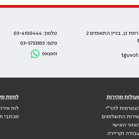
טלפון: 03-6100444
פקס: 03-5753303
וואצאפ
tguvot
עולות מהירות
לוחות מי
צטרפות להר"י
לוח אירו
ירות התשלומים
מכתבי ת
אזור האישי
בודה וקריירה