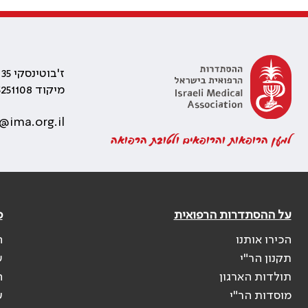
ז'בוטינסקי 35 רמת גן, בניין התאומים 2
מיקוד 5251108
@ima.org.il
למען הרופאות והרופאים ולטובת הרפואה
על ההסתדרות הרפואית
פ
הכירו אותנו
ה
תקנון הר"י
ש
תולדות הארגון
ה
מוסדות הר"י
ע