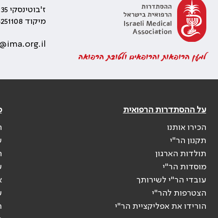
ז'בוטינסקי 35 רמת גן, בניין התאומים 2
מיקוד 5251108
@ima.org.il
למען הרופאות והרופאים ולטובת הרפואה
על ההסתדרות הרפואית
פ
הכירו אותנו
ה
תקנון הר"י
ש
תולדות הארגון
ה
מוסדות הר"י
ע
עובדי הר"י לשירותך
א
הצטרפות להר"י
ע
הורידו את אפליקציית הר"י
ר