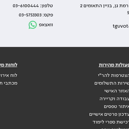
טלפון: 03-6100444
פקס: 03-5753303
וואצאפ
tguvot
עולות מהירות
לוחות מי
צטרפות להר"י
לוח אירו
ירות התשלומים
מכתבי ת
אזור האישי
בודה וקריירה
יתור טפסים
דכון פרטים אישיים
כישת ספרי לימוד