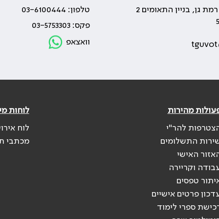
טלפון: 03-6100444
פקס: 03-5753303
וואצאפ
tguvot
עולות מהירות
לוחות מי
צטרפות להר"י
לוח אירו
ירות התשלומים
מכתבי ת
אזור האישי
בודה וקריירה
יתור טפסים
דכון פרטים אישיים
כישת ספרי לימוד