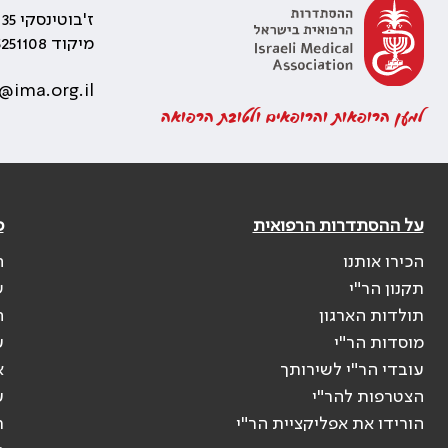
ז'בוטינסקי 35 רמת גן, בניין התאומים 2
מיקוד 5251108
@ima.org.il
למען הרופאות והרופאים ולטובת הרפואה
על ההסתדרות הרפואית
פ
הכירו אותנו
ה
תקנון הר"י
ש
תולדות הארגון
ה
מוסדות הר"י
ע
עובדי הר"י לשירותך
א
הצטרפות להר"י
ע
הורידו את אפליקציית הר"י
ר