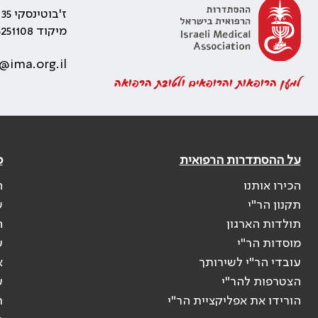
ז'בוטינסקי 35 רמת גן, בניין התאומים 2
מיקוד 5251108
@ima.org.il
למען הרופאות והרופאים ולטובת הרפואה
על ההסתדרות הרפואית
פ
הכירו אותנו
ה
תקנון הר"י
ש
תולדות הארגון
ה
מוסדות הר"י
ע
עובדי הר"י לשירותך
א
הצטרפות להר"י
ע
הורידו את אפליקציית הר"י
ר