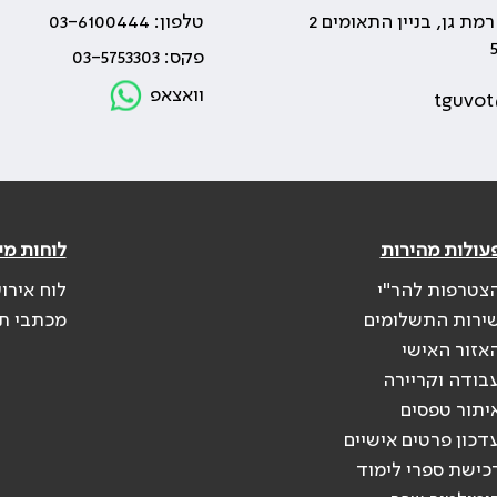
טלפון: 03-6100444
פקס: 03-5753303
וואצאפ
tguvot
עולות מהירות
לוחות מי
צטרפות להר"י
לוח אירו
ירות התשלומים
מכתבי ת
אזור האישי
בודה וקריירה
יתור טפסים
דכון פרטים אישיים
כישת ספרי לימוד