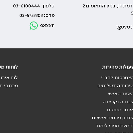
טלפון: 03-6100444
פקס: 03-5753303
וואצאפ
tguvot
עולות מהירות
לוחות מי
צטרפות להר"י
לוח אירו
ירות התשלומים
מכתבי ת
אזור האישי
בודה וקריירה
יתור טפסים
דכון פרטים אישיים
כישת ספרי לימוד