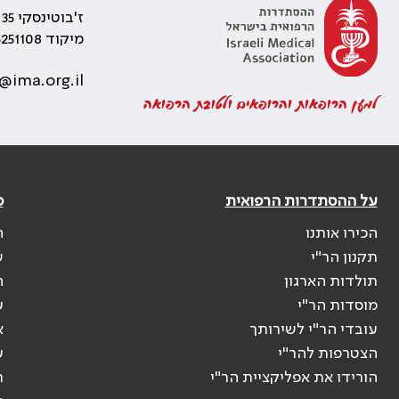
ז'בוטינסקי 35 רמת גן, בניין התאומים 2
מיקוד 5251108
@ima.org.il
למען הרופאות והרופאים ולטובת הרפואה
על ההסתדרות הרפואית
פ
הכירו אותנו
ה
תקנון הר"י
ש
תולדות הארגון
ה
מוסדות הר"י
ע
עובדי הר"י לשירותך
א
הצטרפות להר"י
ע
הורידו את אפליקציית הר"י
ר