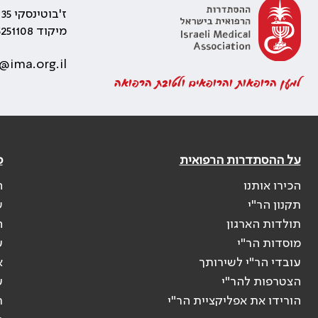
ז'בוטינסקי 35 רמת גן, בניין התאומים 2
מיקוד 5251108
@ima.org.il
למען הרופאות והרופאים ולטובת הרפואה
על ההסתדרות הרפואית
פ
הכירו אותנו
ה
תקנון הר"י
ש
תולדות הארגון
ה
מוסדות הר"י
ע
עובדי הר"י לשירותך
א
הצטרפות להר"י
ע
הורידו את אפליקציית הר"י
ר