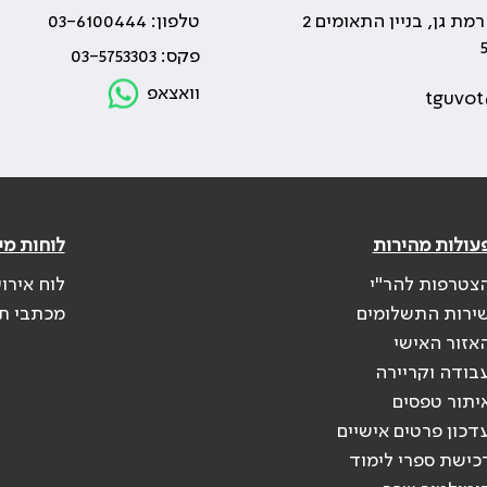
טלפון: 03-6100444
פקס: 03-5753303
וואצאפ
tguvot
עולות מהירות
לוחות מי
צטרפות להר"י
לוח אירו
ירות התשלומים
מכתבי ת
אזור האישי
בודה וקריירה
יתור טפסים
דכון פרטים אישיים
כישת ספרי לימוד