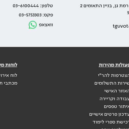
טלפון: 03-6100444
פקס: 03-5753303
וואצאפ
tguvot
עולות מהירות
לוחות מי
צטרפות להר"י
לוח אירו
ירות התשלומים
מכתבי ת
אזור האישי
בודה וקריירה
יתור טפסים
דכון פרטים אישיים
כישת ספרי לימוד