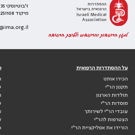
ז'בוטינסקי 35 רמת גן, בניין התאומים 2
מיקוד 5251108
@ima.org.il
למען הרופאות והרופאים ולטובת הרפואה
על ההסתדרות הרפואית
פ
הכירו אותנו
ה
תקנון הר"י
ש
תולדות הארגון
ה
מוסדות הר"י
ע
עובדי הר"י לשירותך
א
הצטרפות להר"י
ע
הורידו את אפליקציית הר"י
ר