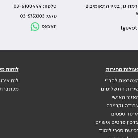
טלפון: 03-6100444
פקס: 03-5753303
וואצאפ
tguvot
עולות מהירות
לוחות מי
צטרפות להר"י
לוח אירו
ירות התשלומים
מכתבי ת
אזור האישי
בודה וקריירה
יתור טפסים
דכון פרטים אישיים
כישת ספרי לימוד