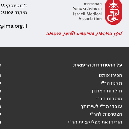
ז'בוטינסקי 35 רמת גן, בניין התאומים 2
מיקוד 5251108
@ima.org.il
למען הרופאות והרופאים ולטובת הרפואה
על ההסתדרות הרפואית
פ
הכירו אותנו
ה
תקנון הר"י
ש
תולדות הארגון
ה
מוסדות הר"י
ע
עובדי הר"י לשירותך
א
הצטרפות להר"י
ע
הורידו את אפליקציית הר"י
ר