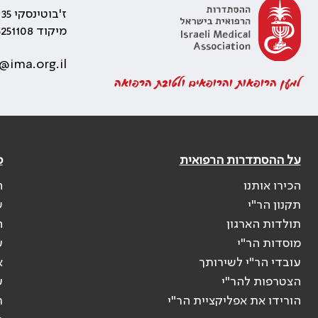
ז'בוטינסקי 35 רמת גן, בניין התאומים 2
מיקוד 5251108
@ima.org.il
למען הרופאות והרופאים ולטובת הרפואה
על ההסתדרות הרפואית
פ
הכירו אותנו
ה
תקנון הר"י
ש
תולדות הארגון
ה
מוסדות הר"י
ע
עובדי הר"י לשירותך
א
הצטרפות להר"י
ע
הורידו את אפליקציית הר"י
ר