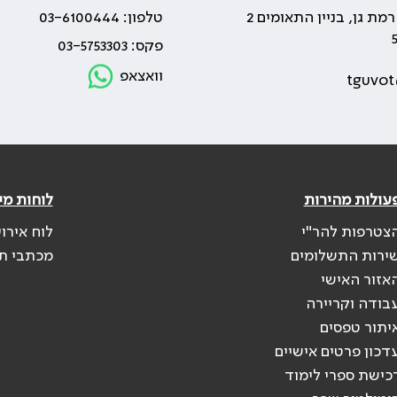
טלפון: 03-6100444
פקס: 03-5753303
וואצאפ
tguvot
עולות מהירות
לוחות מי
צטרפות להר"י
לוח אירו
ירות התשלומים
מכתבי ת
אזור האישי
בודה וקריירה
יתור טפסים
דכון פרטים אישיים
כישת ספרי לימוד