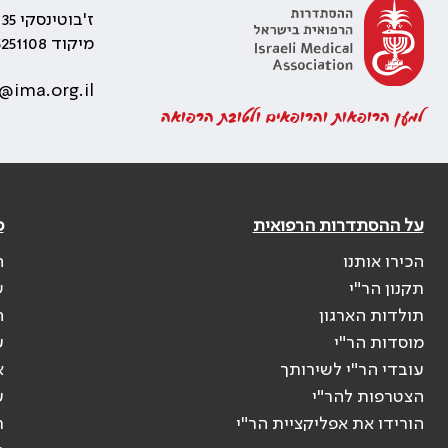
ז'בוטינסקי 35 רמת גן, בניין התאומים 2
מיקוד 5251108
@ima.org.il
למען הרופאות והרופאים ולטובת הרפואה
על ההסתדרות הרפואית
פ
הכירו אותנו
ה
תקנון הר"י
ש
תולדות הארגון
ה
מוסדות הר"י
ע
עובדי הר"י לשירותך
א
הצטרפות להר"י
ע
הורידו את אפליקציית הר"י
ר