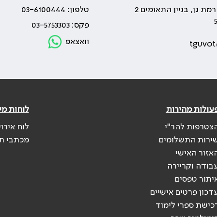
טלפון: 03-6100444
פקס: 03-5753303
וואצאפ
tguvot
עולות מהירות
לוחות מי
צטרפות להר"י
לוח אירו
ירות התשלומים
מכתבי ת
אזור האישי
בודה וקריירה
יתור טפסים
דכון פרטים אישיים
כישת ספרי לימוד