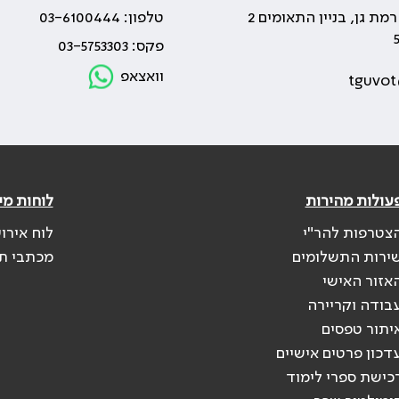
טלפון: 03-6100444
פקס: 03-5753303
וואצאפ
tguvot
עולות מהירות
לוחות מי
צטרפות להר"י
לוח אירו
ירות התשלומים
מכתבי ת
אזור האישי
בודה וקריירה
יתור טפסים
דכון פרטים אישיים
כישת ספרי לימוד