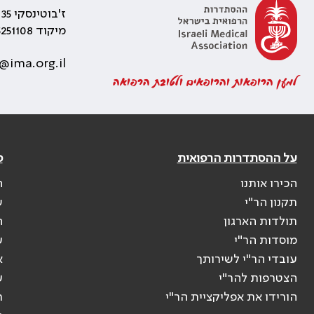
ז'בוטינסקי 35 רמת גן, בניין התאומים 2
מיקוד 5251108
@ima.org.il
למען הרופאות והרופאים ולטובת הרפואה
על ההסתדרות הרפואית
פ
הכירו אותנו
ה
תקנון הר"י
ש
תולדות הארגון
ה
מוסדות הר"י
ע
עובדי הר"י לשירותך
א
הצטרפות להר"י
ע
הורידו את אפליקציית הר"י
ר