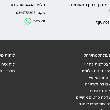
טלפון: 03-6100444
פקס: 03-5753303
וואצאפ
tguvot
עולות מהירות
לוחות מי
צטרפות להר"י
לוח אירו
ירות התשלומים
מכתבי ת
אזור האישי
בודה וקריירה
יתור טפסים
דכון פרטים אישיים
כישת ספרי לימוד