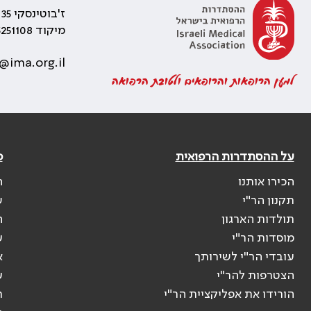
ז'בוטינסקי 35 רמת גן, בניין התאומים 2
מיקוד 5251108
@ima.org.il
למען הרופאות והרופאים ולטובת הרפואה
על ההסתדרות הרפואית
פ
הכירו אותנו
ה
תקנון הר"י
ש
תולדות הארגון
ה
מוסדות הר"י
ע
עובדי הר"י לשירותך
א
הצטרפות להר"י
ע
הורידו את אפליקציית הר"י
ר