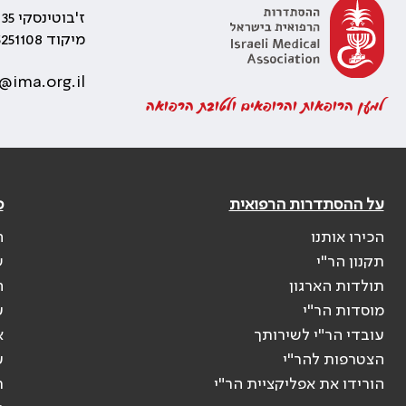
ז'בוטינסקי 35 רמת גן, בניין התאומים 2
מיקוד 5251108
@ima.org.il
למען הרופאות והרופאים ולטובת הרפואה
על ההסתדרות הרפואית
פ
הכירו אותנו
ה
תקנון הר"י
ש
תולדות הארגון
ה
מוסדות הר"י
ע
עובדי הר"י לשירותך
א
הצטרפות להר"י
ע
הורידו את אפליקציית הר"י
ר