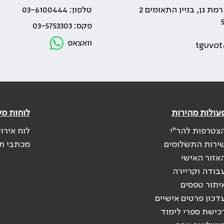
טלפון: 03-6100444
פקס: 03-5753303
וואצאפ
tguvot
עולות מהירות
לוחות מי
צטרפות להר"י
לוח אירו
ירות התשלומים
מכתבי ת
אזור האישי
בודה וקריירה
יתור טפסים
דכון פרטים אישיים
כישת ספרי לימוד