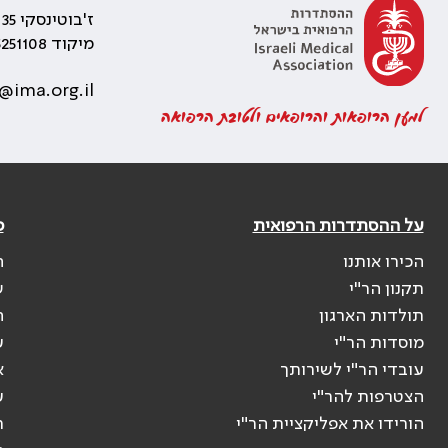
ז'בוטינסקי 35 רמת גן, בניין התאומים 2
מיקוד 5251108
@ima.org.il
למען הרופאות והרופאים ולטובת הרפואה
על ההסתדרות הרפואית
פ
הכירו אותנו
ה
תקנון הר"י
ש
תולדות הארגון
ה
מוסדות הר"י
ע
עובדי הר"י לשירותך
א
הצטרפות להר"י
ע
הורידו את אפליקציית הר"י
ר