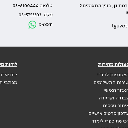
טלפון: 03-6100444
פקס: 03-5753303
וואצאפ
tguvot
עולות מהירות
לוחות מי
צטרפות להר"י
לוח אירו
ירות התשלומים
מכתבי ת
אזור האישי
בודה וקריירה
יתור טפסים
דכון פרטים אישיים
כישת ספרי לימוד