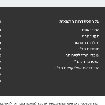
על ההסתדרות הרפואית
פ
הכירו אותנו
ה
תקנון הר"י
ש
תולדות הארגון
ה
מוסדות הר"י
ע
עובדי הר"י לשירותך
א
הצטרפות להר"י
ע
הורידו את אפליקציית הר"י
ר
ס
א
הבהרה משפטית: כל נושא המופיע באתר זה נועד להשכלה בלבד ואין לראות בו י