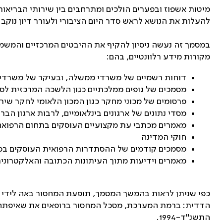
מיטות אשפוז ובפערים הולכים ומתרחבים בין שירותי הבריאות
להעלות את הנושא לראש סדר היום הציבורי ולעורר דיון נוקב
במסמך זה נעשה ניסיון להקיף את ההיבטים המרכזיים והמשמ
מקורות מידע רלוונטיים, בהם:
דוחות רשמיים של משרדי ממשלה, ובעיקר של משרדי 
מסמכים של גופים ממלכתיים כגון הלשכה המרכזית ל
פרסומים של מכוני מחקר כגון המכון הלאומי לחקר שירו
מסדי נתונים של ארגונים בינלאומיים, לרבות ארגון הברי
מאמרים מכתבי עת מקצועיים העוסקים בתחום הרפואה
חוקי המדינה
מסמכים קודמים של ההסתדרות הרפואית העוסקים בסוג
מאמרים וידיעות מתוך העיתונות הכתובה והאלקטרוני
כפי שניתן לראות בהמשך המסמך, תופעת המחסור באה לידי ביט
הדדית: ברמת המערכת, מסכל המחסור ברופאים את שאיפתה ש
התשנ"ד-1994.