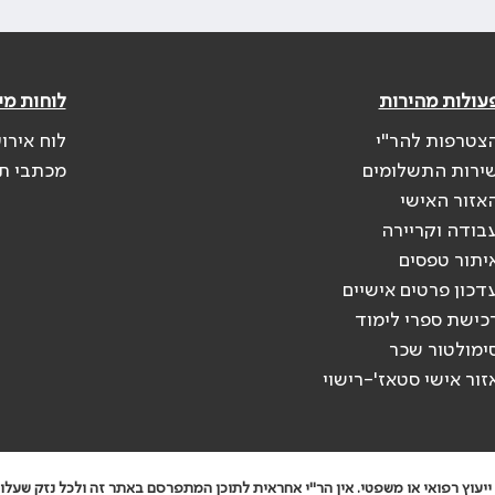
עולות מהירות
לוחות מי
צטרפות להר"י
לוח אירו
ירות התשלומים
מכתבי ת
אזור האישי
בודה וקריירה
יתור טפסים
דכון פרטים אישיים
כישת ספרי לימוד
ימולטור שכר
זור אישי סטאז'-רישוי
יעוץ רפואי או משפטי. אין הר"י אחראית לתוכן המתפרסם באתר זה ולכל נזק שעלול