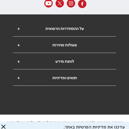
על ההסתדרות הרפואית
+
פעולות מהירות
+
לוחות מידע
+
תנאים ומדיניות
+
הבהרה משפטית: כל נושא המופיע באתר זה נועד להשכלה בלבד ואין לראות בו
עדכנו את מדיניות הפרטיות באתר.
ייעוץ רפואי או משפטי. אין הר"י אחראית לתוכן המתפרסם באתר זה ולכל נזק