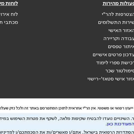
עולות מהירות
לוחות מי
צטרפות להר"י
לוח אירו
ירות התשלומים
מכתבי ת
אזור האישי
בודה וקריירה
יתור טפסים
דכון פרטים אישיים
כישת ספרי לימוד
ימולטור שכר
זור אישי סטאז'-רישוי
יעוץ רפואי או משפטי. אין הר"י אחראית לתוכן המתפרסם באתר זה ולכל נזק שעלול
 להיות מועבר לצדדים שלישיים, הכל בכפוף ל
מדיניות הפרטיות
ול
תנאי השימוש
.
השינויים נועדו להבטיח שקיפות מלאה, לשקף את מטרות השימוש במידע
המעודכנת כאן
.
הסתדרות הרפואית בישראל, אתם/ן מאשרים/ות את הסכמתכם/ן למדיניו