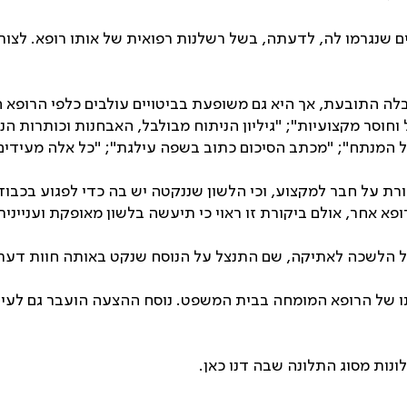
 שנגרמו לה, לדעתה, בשל רשלנות רפואית של אותו רופא. לצ
בלה התובעת, אך היא גם משופעת בביטויים עולבים כלפי הרופא
וחוסר מקצועיות"
;
"גיליון הניתוח מבולבל, האבחנות וכותרות ה
ל המנתח"
;
"מכתב הסיכום כתוב בשפה עילגת"
;
"כל אלה מעידים 
ורת על חבר למקצוע, וכי הלשון שננקטה יש בה כדי לפגוע בכבו
פא אחר, אולם ביקורת זו ראוי כי תיעשה בלשון מאופקת ועניינית
ל הלשכה לאתיקה, שם התנצל על הנוסח שנקט באותה חוות דעת
של הרופא המומחה בבית המשפט. נוסח ההצעה הועבר גם לעיון ו
לונות מסוג התלונה שבה דנו כאן.