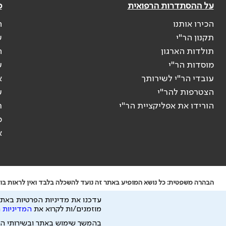
על ההסתדרות הרפואית
פ
הכירו אותנו
ה
תקנון הר"י
ש
תולדות הארגון
ה
מוסדות הר"י
ע
עובדי הר"י לשירותך
א
הצטרפות להר"י
ע
הורידו את אפליקציית הר"י
ר
ס
א
הבהרה משפטית: כל נושא המופיע באתר זה נועד להשכלה בלבד ואין לראות בו י
ידוע לי שהר"י אוספת ושומרת מידע אישי לצורך מתן השרות וכי חלק ממנו עשוי
עדכנו את מדיניות הפרטיות באתר
כל הזכויות על המידע באתר שייכות להסתדרות הרפואית בישראל.
מוזמנים/ות לקרוא את
המדיניות 
פיתוח ע"י
בהמשך שימוש באתר ובשירותי ה