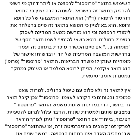
השימוש בתואר "פרופסור" לרפואה או ליתר דיוק: מי רשאי
להחזיק בתואר זה בישראל
.
לשם הבהרה יצוין כי התואר
דוקטור לרפואה (ד"ר) הוא התואר המקצועי של כל רופא
ורופא. הוא בא לציין כי הנושא בתואר זה סיים בהצלחה את
לימודי הרפואה וכי הוא מורשה מטעם המדינה לעסוק
בטיפול בחולים. רופא רשאי להוסיף לשמו תואר נוסף של
"מומחה ב
..."
אם סיים הכשרה מוכרת בתחום זה ועמד
בדרישות המועצה המדעית של הר
"
י וברשותו אישור של
מומחיות שנתן לו משרד הבריאות
.
התואר "פרופסור" (פרופ')
הוא תואר אקדמי, הניתן לרופא המלמד או העוסק במחקר
במסגרת אוניברסיטאית.
אין לתואר זה ולא כלום עם טיפול בחולים
.
למרות שאנו
סמוכים ובטוחים כי הקורא לעצמו
"
פרופסור" אכן קיבל תואר
זה ביושר
,
הרי במדינות שונות משמש התואר "פרופסור"
במצבים שונים ולמטרות שונות
.
הדבר עלול לגרום להטעיית
הציבור
,
בייחוד אם התואר "פרופסור
"
ניתן לצורך הוראה
לפרקי זמן קצובים באוניברסיטה זרה
,
או שהתואר "פרופסור"
שבו מחזיק האדם אינו בתחום הרפואה
.
במשך שנים אנו