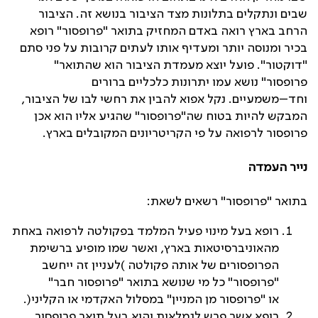
שבים ונתקלים בתלונות מצד הציבור בנושא זה
.
הציבור
הרחב בארץ רואה באדם המחזיק בתואר "פרופסור" רופא
בכיר ומנוסה יותר ומעדיף אותו לעתים קרובות על פני סתם
"דוקטור"
.
פועל יוצא מעמדת הציבור הוא שהתואר
"
פרופסור" נושא עמו יתרונות כלכליים ברורים
וחד
–
משמעיים. נקל אפוא להבין את רחשי לבו של הציבור,
המבקש להיות בטוח שה
"
פרופסור" שהגיע אליו הוא אכן
פרופסור לרפואה על פי הקריטריונים המקובלים בארץ
.
נייר
העמדה
בתואר "פרופסור" רשאים לשאת
:
רופא בעל מינוי פעיל המלמד בפקולטה לרפואה באחת
מהאוניברסיטאות בארץ
,
ואשר שמו מופיע ברשימת
הפרופסורים של אותה פקולטה
)
לעניין זה ייחשב
"
פרופסור
"
כל מי שנושא בתואר
"
פרופסור חבר"
או
"
פרופסור מן המניין" במסלול האקדמי או הקליני
(.
רופא אשר פרש לגמלאות והוא בעל תואר פרופסור