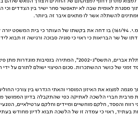
חק למצוא פתרון דחוף למצוקתם של החולים ולצורך הנואש שלהם ב
ך מסגרת לאומית שבה לא יתאפשר סחר ישיר בין הצדדים וכי הדב
תינים להשתלה אשר לו מתאים איבר זה ביותר.
בית המשפט העליון נדרש לשאלה זו בדיון בודד (בג"ץ אטרי, מ.י. 161/94) בו דחה את 
תו של שר הבריאות כי ראוי כי סוגיה סבוכה ורגישה זו תבוא ל
על רקע זה השלים לא מכבר משרד הבריאות "הצעת חוק השתלת אברים, ה
סד זמני של כושר ההשתכרות. סכום הפיצוי ישולם לתורם על ידי 
מגמה למצוא את האיזון המוסרי והאתי הנדרש בין צורכי החולי
מרבית חברי הלשכה לאתיקה כפי שהתקבלה בדיון הממושך מופי
ני רווח והפסד, חלקם מוחשיים ומיידים וחלקם ערטילאיים, הנוג
ות בעתיד, ראוי כי עמדה זו של הלשכה תבוא לדיון מחודש בעתי