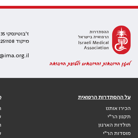
ז'בוטינסקי 35 רמת גן, בניין התאומים 2
מיקוד 5251108
@ima.org.il
למען הרופאות והרופאים ולטובת הרפואה
על ההסתדרות הרפואית
פ
הכירו אותנו
ה
תקנון הר"י
ש
תולדות הארגון
ה
מוסדות הר"י
ע