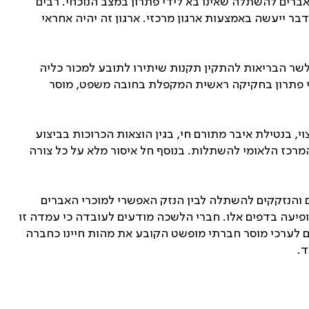
אברים להשתלה שאינו בא לידי פתרון במצב הנוכחי. רבים
ר ייעשה באמצעות ארגון מרכזי. ארגון זה יהיה אחראי
בקשתו של העותר כי בית המשפט יורה לשר הבריאות להתקין תקנות שיתירו לתובע למכור כליה
ידי פתרון בחקיקה ראשית המקפלת בחובה משפט, מוסר
תשס"ג-2002", המתירה בנסיבות מוגדרות מתן פיצוי, בנטילת איבר מתורם חי, בגין הוצאות הכרוכות בביצוע
המרכז הלאומי להשתלות. בנוסף חל איסור מלא על כל צורה
ם והנזקקים להשתלה לבין הנזק האפשרי למוכרי האברים
עה בדפים אלו. חברי הלשכה מודעים לעובדה כי עמדה זו
עים לערכי מוסר חברתי מופשט הקובע את מהות חיינו כחברה
ד.