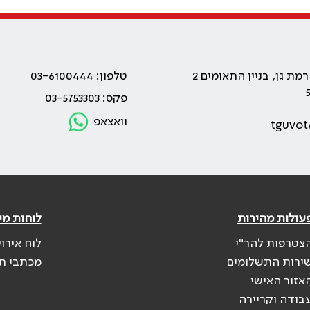
טלפון: 03-6100444
פקס: 03-5753303
וואצאפ
tguvot
עולות מהירות
לוחות מי
צטרפות להר"י
לוח אירו
ירות התשלומים
מכתבי ת
אזור האישי
בודה וקריירה