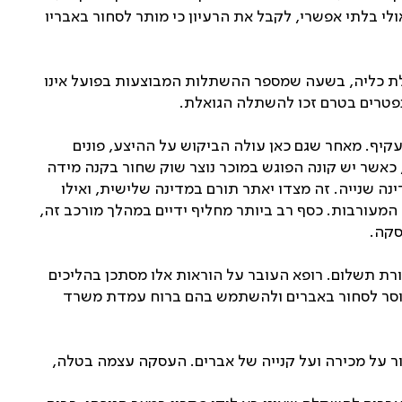
י בלתי אפשרי, לקבל את הרעיון כי מותר לסחור באבריו
ים בתרומה מן המת. כך לדוגמה, בארץ יש כ-600 איש הממתינים להשתלת כליה, בשעה שמספר ההשתלות המבוצעות בפועל אינו
קיף. מאחר שגם כאן עולה הביקוש על ההיצע, פונים
, כאשר יש קונה הפוגש במוכר נוצר שוק שחור בקנה מידה
נה שנייה. זה מצדו יאתר תורם במדינה שלישית, ואילו
המעורבות. כסף רב ביותר מחליף ידיים במהלך מורכב זה,
סקה.
ת אברים שנתקבלו תמורת תשלום. רופא העובר על הוראות אלו מסתכן בהליכים
 ופליליים נגדו עד כדי אובדן רישיונו לעסוק ברפואה. גם נייר העמדה של הלשכה לאתיקה של הר"י (דצמבר 1997) אוסר לסחור באברים ולהשתמש בהם ברוח עמדת משרד
דת בריאות העם (מס' 13) התשנ"ב-1991. על פי הצעה זו מוטל איסור על מכירה ועל קנייה של אברים. העסקה עצמה בטלה,