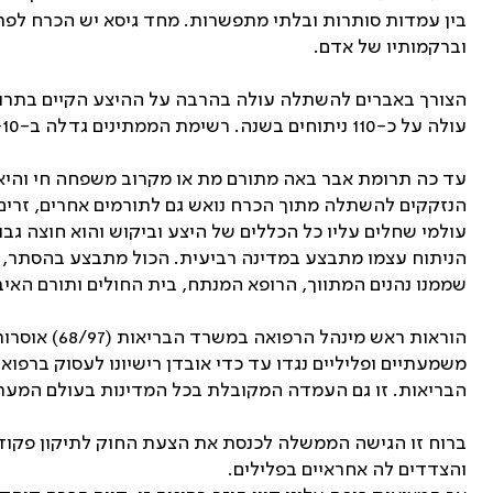
בין עמדות סותרות ובלתי מתפשרות. מחד גיסא יש הכרח לפתו
וברקמותיו של אדם
.
עולה על כ-110 ניתוחים בשנה. רשימת הממתינים גדלה ב-20-10 אחוזים מדי שנה. אין זה מפתיע כי חלק מהחולים הממתינים נפטרים בטרם זכו להשתלה הגואלת.
עד כה תרומת אבר באה מתורם מת או מקרוב משפחה חי והיא נ
הנזקקים להשתלה מתוך הכרח נואש גם לתורמים אחרים, זרים ול
עולמי שחלים עליו כל הכללים של היצע וביקוש והוא חוצה גבו
הניתוח עצמו מתבצע במדינה רביעית. הכול מתבצע בהסתר, או
שממנו נהנים המתווך, הרופא המנתח, בית החולים ותורם האיב
הוראות רא
הבריאות. זו גם העמדה המקובלת בכל המדינות בעולם המערבי,
והצדדים לה אחראיים בפלילים.