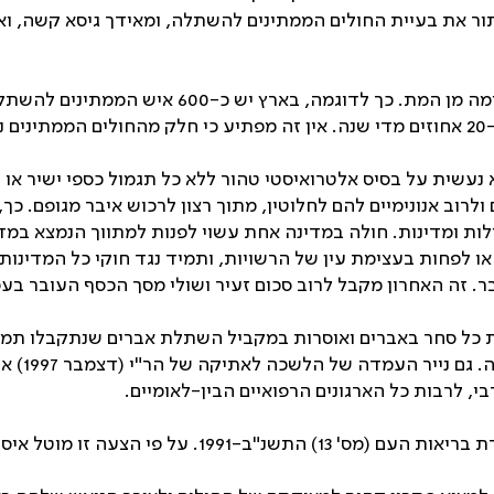
ר את בעיית החולים הממתינים להשתלה, ומאידך גיסא קשה, ואול
הצורך באברים להשתלה עולה בהרבה על ההיצע הקי
עשית על בסיס אלטרואיסטי טהור ללא כל תגמול כספי ישיר או ע
רוב אנונימיים להם לחלוטין, מתוך רצון לרכוש איבר מגופם. כך
לות ומדינות. חולה במדינה אחת עשוי לפנות למתווך הנמצא במדי
 לפחות בעצימת עין של הרשויות, ותמיד נגד חוקי כל המדינות 
ר. זה האחרון מקבל לרוב סכום זעיר ושולי מסך הכסף העובר בע
ש מינהל הרפואה במשרד הבריאות (68/97) אוסרות כל סחר באברים ואוסרות במקביל השתל
משמעתיים
 לרבות כל הארגונים הרפואיים הבין-לאומיים.
ברוח זו הגישה הממשלה לכנסת את הצעת החוק לתיקון פקו