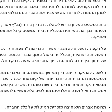
אך המציאות כופה עלינו דיון חוזר בסוגיה זו. קיים הכרח דו
הקולות הקוראים לאחרונה להתיר סחר באברים, מתורם חי, בתו
למתן התמורה לתורם והוא שיעביר את האבר הנתרם למי מהממ
ולפתור בכך את בעיותיו הכלכליות. בית המשפט קיבל את עמד
ואתיקה.
הפעולות הרפואיות, ובכלל זה ביטול הזמן, אובדן הכנסה והפ
של תיווך בין תורם לנתרם. הדיון החברתי בהצעה זו רק החל.
הלשכה לאתיקה קיימה דיון ממושך בנושא הסחר באברים מתוך 
ולמשמעות החברתית הרחבה יותר של קיום סחר שכזה. עמדת 
מבטאת נקודת איזון עדינה בין גישות סותרות. פשרה בין מאז
אנושית. הואיל וערכים אלו אינם מוחלטים אלא עשויים להשתנ
תרומת אברים היא חובה מוסרית המוטלת על כלל החברה.