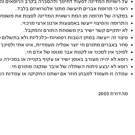
על רשויות המדינה לפעול לחינוך ולהסברה בקרב הרופאים והצי
ראוי כי תרומת אברים תיעשה מתוך אלטרואיזם בלבד.
במקרה של תרומה מן המת רשאית המדינה לפצות את משפחת
התרומה והפיצוי ייעשו באמצעות ארגון ארצי מרכזי.
לא יתקיים קשר ישיר בין משפחת התורם והמקבל.
פיצוי זה ייעשה במתן הטבות רפואיות-כלכליות ולא בתשלום כ
סחר באברים מתורם חי יוצר אפליה מעמדית, אינו אתי ולפיכך 
לפיכך אין למכור או לקנות אבר מגופו של אדם חי.
רופא לא יהיה מעורב באופן ישיר או עקיף בקנייה או במכירה ש
רופא לא יבצע ניתוח השתלה של איבר שנקנה מתורם חי.
עמדה זו תעמוד למבחן חוזר אם ישתנו החקיקה או עמדות הצי
מהדורת 2003