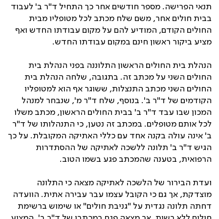
תנאי הפרישה. מספר חודשים אחר כך התחיל ד"ר ב' לעבוד
בבית חולים אחר, משם שלח מכתב לכל מטופליו מבית
החולים הקודם, המודיע להם על מקום עבודתו החדש ואף
מציע ביקור ראשון חינם במקום עבודתו החדש.
הנהלת בית החולים הראשון התלוננה בפני הנהלת בית
החולים השני על מכתב זה. בתגובה, שלחה הנהלת בית
החולים השני מכתב התנצלות, ששוגר אף הוא למטופליו
הקודמים של ד"ר ב'. בנוסף, שלח ד"ר מ', שנבחר למנהל
המכון שבו עבד ד"ר ב' בבית החולים הראשון, מכתב משלו
לכל אותם מטופלים. במכתב זה נטען, כי התנהלותו של ד"ר
ב' אינה עולה בקנה אחד עם כללי האתיקה המקובלת. על כך
הגיש ד"ר ב' תלונה ללשכה לאתיקה של ההסתדרות
הרפואית, בטענה שהמכתב פגע בשמו הטוב.
ועדת הבירור של הלשכה לאתיקה מצאה כי התלונה
מוצדקת, אך גם כי הקובל עצמו עבר עבירה אתית. הוועדה
דחתה תלונה נגדית על "גניבת חולים" או שימוש ברשימת
חולים ללא רשות, אך מצאה פגם במכתבו של ד"ר ב', המציע