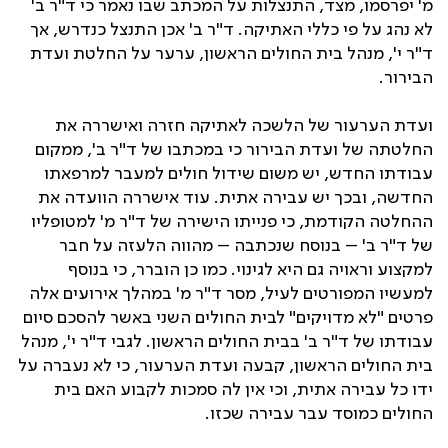
מ' יפרסמו, מצד, התנצלות על המכתב שבו נאמר כי ד"ר ב'
לא נהג על פי כללי האתיקה. ד"ר ב' אכן התנצל כנדרש, אך
ד"ר י', מנהל בית החולים הראשון, ערער על החלטת ועדת
הבירור.
ועדת הערעור של הלשכה לאתיקה חזרה ואישררה את
החלטתה של ועדת הבירור כי במכתבו של ד"ר ב', ממקום
עבודתו החדש, יש משום שידול חולים למעבר למרפאתו
החדשה, ובכך יש עבירה אתית. עוד אישררה הוועדה את
ההחלטה הקודמת, כי פנייתו הישירה של ד"ר מ' למטופליו
של ד"ר ב' – בנוסח שנכתבה – מהווה הלעזה על חבר
למקצוע וראויה גם היא לגינוי. כמו כן הוברר, כי בנוסף
למעשיו המפורטים לעיל, מסר ד"ר מ' במהלך אירועים אלה
פרטים "לא מדויקים" לבית החולים השני באשר להסכם סיום
עבודתו של ד"ר ב' בבית החולים הראשון. לגבי ד"ר י', מנהל
בית החולים הראשון, קבעה ועדת הערעור, כי לא נעברה על
ידו כל עבירה אתית, וכי אין לה סמכות לקבוע האם בית
החולים כמוסד עבר עבירה שכזו.