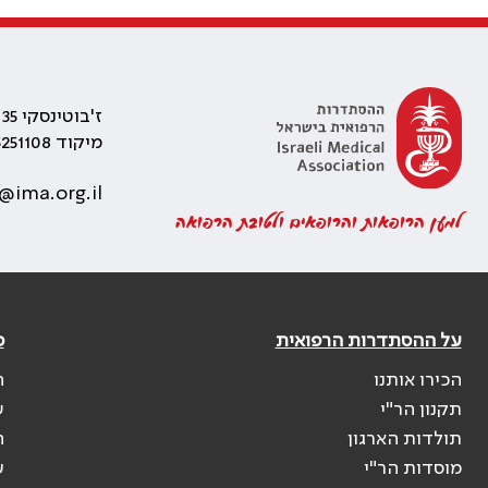
ז'בוטינסקי 35 רמת גן, בניין התאומים 2
מיקוד 5251108
@ima.org.il
למען הרופאות והרופאים ולטובת הרפואה
על ההסתדרות הרפואית
פ
הכירו אותנו
ה
תקנון הר"י
ש
תולדות הארגון
ה
מוסדות הר"י
ע