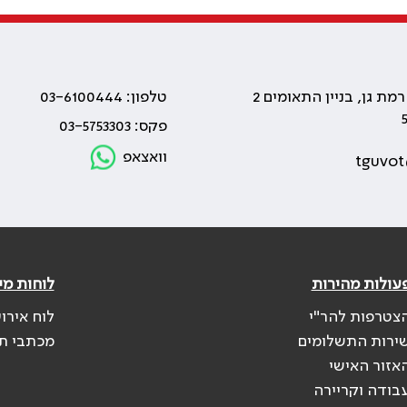
טלפון: 03-6100444
פקס: 03-5753303
וואצאפ
tguvot
עולות מהירות
לוחות מי
צטרפות להר"י
לוח אירו
ירות התשלומים
מכתבי ת
אזור האישי
בודה וקריירה