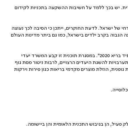
רית. יש בכך ללמד על חשיבות ההשקעה בתכניות לקידום
י של ישראל. לדעת החוקרים, ייתכן כי הסיבה לכך נעוצה
 הגבוה בקרב ילדים בישראל, כמו גם ביתר מדינות העולם
נתונים אלה מחזקים את הצורך בהשקעה לאומית בתכניות למניעת תחלואה וקידום בריאות דוגמת יוזמת משרד הבריאות "לעתיד בריא 2020". במסגרת תוכנית זו קבע המשרד יעדי
רב בני 18 ומעלה בכלל האוכלוסייה ב-11.2%. התכנית מפרטת מגוון התערבויות להשגת היעדים הרצויים, לרבות ניטור מסת גוף
ת גופנית, הוזלת מוצרים מקדמי בריאות כגון פירות וירקות
לוסייה.
לק פעיל, הן בגיבוש התכנית הלאומית והן ביישומה.