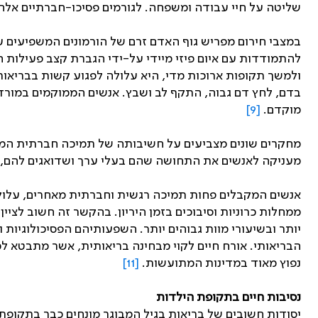
שליטה על חיי עבודה ומשפחה. לגורמים פסיכו-חברתיים אלה 
במצבי חירום מפריש גוף האדם זרם של הורמונים המשפיעים ע
להתמודדות עם איום פיזי מיידי על-ידי הגברת קצב פעילות
ולמשך תקופות ארוכות מדי, היא עלולה לפגוע קשות בבריאותו
בדם, לחץ דם גבוה, התקף לב ושבץ. אנשים הממוקמים במורד 
מוקדם.
[9]
מחקרים שונים מצביעים על חשיבותה של תמיכה חברתית המ
מעניקה לאנשים את התחושה שהם בעלי ערך ושדואגים להם, 
אנשים המקבלים פחות תמיכה רגשית וחברתית מאחרים, עלולים 
ממחלות כרוניות וסיבוכים בזמן היריון. בהקשר זה חשוב לצי
יותר ובשיעורי מוות גבוהים יותר. השפעותיהם הפסיכולוגיות
הבריאותי. אורח חיים לקוי מבחינה בריאותית, אשר מתבטא למש
נפוץ מאוד במדינות המתועשות.
[11]
נסיבות חיים בתקופת הילדות
יסודות חשובים של בריאות בגיל המבוגר מונחים כבר בתקופת