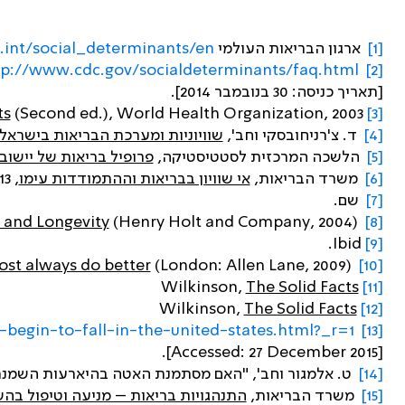
[1]
ארגון הבריאות העולמי
int/social_determinants/en
tp://www.cdc.gov/socialdeterminants/faq.html
[2]
[תאריך כניסה: 30 בנובמבר 2014].
ts
(Second ed.), World Health Organization, 2003.
R. Wilkinson and M. Marmot,
[3]
[4]
ד. צ'רניחובסקי וחב',
שוויוניות ומערכת הבריאות בישראל: 
[5]
הלשכה המרכזית לסטטיסטיקה,
פרופיל בריאות של יישובים בישר
[6]
משרד הבריאות,
אי שוויון בבריאות וההתמודדות עימו
, 2013.
[7]
שם.
 and Longevity
(Henry Holt and Company, 2004).
M. Marmot,
[8]
Ibid.
[9]
ost always do better
(London: Allen Lane, 2009).
R. Wilkinson and K. Pickett,
[10]
The Solid Facts
Wilkinson,
[11]
The Solid Facts
Wilkinson,
[12]
begin-to-fall-in-the-united-states.html?_r=1
The New York Times.
[13]
[Accessed: 27 December 2015].
[14]
ט. אלמגור וחב', "האם מסתמנת האטה בהיארעות השמנת יתר בקרב ילדים
[15]
משרד הבריאות,
התנהגויות בריאות – מניעה וטיפול בהשמנ