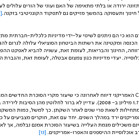
זונה ירודה או בלתי מתאימה של האם ועוני של הורים עלולים ל
ינוך ותעסוקה בהמשך מזיקים גם לתפקוד הקוגניטיבי בזקנה.
[12]
 הוא כי הם ניתנים לשינוי על-ידי מדיניות כלכלית-חברתית 
הכנסה ומקטינה את רשתות הביטחון הסוציאלי עלולה לגרום להגבר
ה, החינוך והבריאות, לעומת זאת, עשויה להביא לאפקט ההפוך. 
לוסייה. יעדי מדיניות כגון צמצום אבטלה, לעומת זאת, והגברת 
C
השנים 2008-2014 (1.4 מיליון מקרים חדשים ב- 2014 לעומת 1.7 מיליון ב- 2008). 
 מתחילות לשאת פרי שנים לאחר השקתן. כך למשל, כמות המשקא
אמריקנים ירד במהלך השנים. יחד עם זאת, חוקרים מצביעים על כ
ם משכילים מגמת העלייה בשיעור הסוכרת אמנם נבלמה, אך לא י
ב אוכלוסיית ההיספנים והאפרו-אמריקנים.
[13]