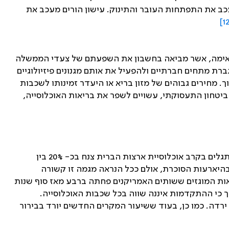
עכב את התפתחות העובר והתינוק. עישון הורים מעכב את
מתאימה, אשר מביאה בחשבון את השפעתם של צעדי הממשלה
ת מתחים חברתיים ולהפעיל את אותם מגנונים פיזיולוגיים
מחירים גבוהים של מזון בריא או היעדר זמינותו לשכבות
הביטחון התעסוקתי, עשויים לשפר את בריאות האוכלוסייה,
האמריקני דיווח לאחרונה כי שיעור מקרי הסוכרת החדשים המתגלים בקרב אוכלוסיית ארצות הברית צנח בכ- 20% בין
עדיין לא ברור לחלוטין מהן הסיבות לירידה בהיארעות הסוכרת, אולם ככל הנראה מגמה זו קשורה
ות המוגזים ששותים האמריקנים פחתה ברבע מאז סוף שנות
ך כי ההתקדמות איננה שווה בכל שכבות האוכלוסייה.
רדה. כמו כן, בעוד ששיעור המקרים החדשים יורד בבירור