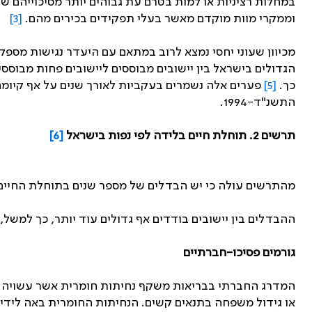
במחלות רציניות או למות בטרם עת גבוהים יותר מסיכוייהם 
וממקרי מוות מוקדם מאשר בעלי תפקידים בכירים מהם.
[3]
מכיוון שעוני יחסי נמצא לרוב במתאם עם היעדר נגישות מספ
הגדולים בישראל בין יישובים מבוססים ליישובים פחות מבוסס
כך.
[5]
פערים אלה נשמרים בעקביות לאורך שנים על אף קיומה
התשנ"ד-1994.
תרשים 2. תוחלת חיים בלידה לפי נפות בישראל
[6]
מהתרשים עולה כי יש הבדלים של מספר שנים בתוחלת החיים 
ההבדלים בין יישובים בודדים אף גדולים עוד יותר, כך למשל, תוחלת החיים ברעננה
גורמים פסיכו-חברתיים
המדרג החברתי בבריאות משקף נחיתות חומרית אשר עשויה לבוא 
או גידול משפחה בתנאים קשים. הנחיתות החומרית באה לידי ב