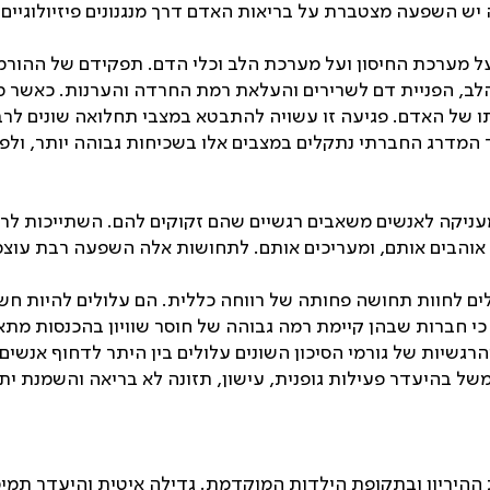
יש השפעה מצטברת על בריאות האדם דרך מנגנונים פיזיולוגיים 
ל מערכת החיסון ועל מערכת הלב וכלי הדם. תפקידם של ההורמונ
 הלב, הפניית דם לשרירים והעלאת רמת החרדה והערנות. כאשר 
 של האדם. פגיעה זו עשויה להתבטא במצבי תחלואה שונים לרבות 
המדרג החברתי נתקלים במצבים אלו בשכיחות גבוהה יותר, ולפיכ
עניקה לאנשים משאבים רגשיים שהם זקוקים להם. השתייכות 
אוהבים אותם, ומעריכים אותם. לתחושות אלה השפעה רבת עוצ
לחוות תחושה פחותה של רווחה כללית. הם עלולים להיות חשופים
ין כי חברות שבהן קיימת רמה גבוהה של חוסר שוויון בהכנסות מ
 והרגשיות של גורמי הסיכון השונים עלולים בין היתר לדחוף אנ
ל בהיעדר פעילות גופנית, עישון, תזונה לא בריאה והשמנת יתר 
 ההיריון ובתקופת הילדות המוקדמת. גדילה איטית והיעדר תמיכ