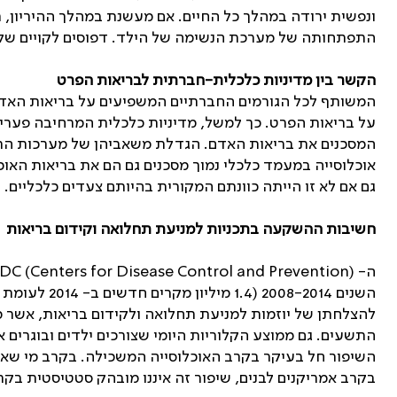
ונפשית ירודה במהלך כל החיים. אם מעשנת במהלך ההיריון, ת
התפתחותה של מערכת הנשימה של הילד. דפוסים לקויים של ח
הקשר בין מדיניות כלכלית-חברתית לבריאות הפרט
המשותף לכל הגורמים החברתיים המשפיעים על בריאות האדם
על בריאות הפרט. כך למשל, מדיניות כלכלית המרחיבה פערי 
המסכנים את בריאות האדם. הגדלת משאביהן של מערכות הרווח
אוכלוסייה במעמד כלכלי נמוך מסכנים גם הם את בריאות האוכ
גם אם לא זו הייתה כוונתם המקורית בהיותם צעדים כלכליים.
חשיבות ההשקעה בתכניות למניעת תחלואה וקידום בריאות
ה-
DC (Centers for Disease Control and Prevention)
להצלחתן של יוזמות למניעת תחלואה ולקידום בריאות, אשר
התשעים. גם ממוצע הקלוריות היומי שצורכים ילדים ובוגרים 
השיפור חל בעיקר בקרב האוכלוסייה המשכילה. בקרב מי שאינ
בקרב אמריקנים לבנים, שיפור זה איננו מובהק סטטיסטית בקר