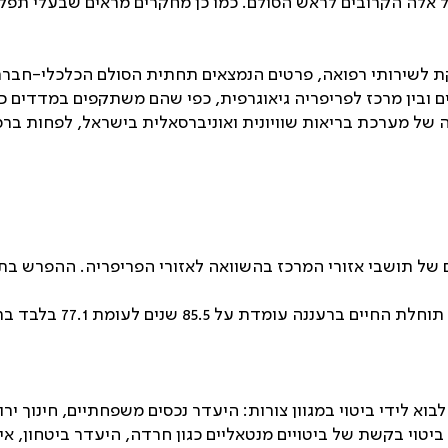
של אלה הקרובים לראש הסולם. כמו כן מחקרים מראים שבעלי תפק
קת לשירותי רפואה, פרטים הנמצאים תחתית הסולם הכלכלי-חברת
ים ובין מרכז לפריפריה גיאוגרפית, כפי שהם משתקפים במדדים כ
 של מערכת בריאות שוויונית ואוניברסאלית בישראל, לפחות ב
של תושבי אזורי המרכז בהשוואה לאזורי הפריפריה. ההפרש בתו
 עומדת על 85.5 שנים לעומת 77.1 בלבד ברהט.
לידי ביטוי במגוון צורות: היעדר נכסים משפחתיים, חינוך ירוד
יטוי בקשת של ביטויים מנטאליים כגון חרדה, היעדר ביטחון, אי