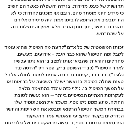
תחושות של כעס, מרירות, בגידה והשפלה כאשר הם חשים
כי מידע חיוני מוסתר מהם. רובם אף מוכנים להודות כי לא
היו תובעים את הרופא לוּ בזמן אמת היה מתייחס אליהם
בהגינות וביושר, תוך מתן הסבר מלא ואמין והתנצלות כנה
על שהתרחש.
זכותו המשפטית של כל אדם "לדעת מה הטיפול שהוא עומד
לקבל ומה הטיפול שהוא כבר קיבל - אירועים, מעשים,
מחדלים והוראות שהביאו אותו למצב בו הוא נתון עכשיו
לאחר הטיפול" (כבוד השופט ברק, פסק דין "הדסה נגד
גלעד"). בד בבד, קיימת גם חובה אתית למסור לחולה על כל
טעות שחלה בטיפול בו ואשר יש לה השפעה על בריאותו או
על המשך הטיפול בו. גילוי כזה עומד בהתאמה מלאה
לעקרונות האתיים הבסיסיים ביותר – הוא נעשה לטובת
החולה, מונע ממנו נזק נוסף, משמר את האוטונומיה שלו
בבחירת המשך הטיפול הרפואי ומבטא את השקיפות והיושר
הנדרשים בקשר המקצועי והאנושי עמו. ההשקפה
הפרגמטית גורסת בנוסף, כי גישה פרואקטיבית של גילוי יזום