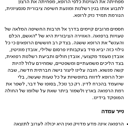
מפחיתה את העוינות כלפי הרופא, מפחיתה את הרצון
לתבוע אותו בגין רשלנות ומונעת חשיפה ציבורית סנסציונית,
הגורמת תמיד נזק לרופא.
חסמים מרובים קיימים בדרך אל תרבות החשיפה המלאה של
טעויות ברפואה. האווירה הציבורית היא של "האשם, הכלם
והענש" את הרופא ששגה. בצדק רב חוששים הרופאים כי כל
גילוי כזה יביא מיד בעקבותיו פרסום שלילי, אובדן מוניטין,
אובדן מעמד מקצועי, אובדן חולים ותביעת רשלנות רפואית,
בצד הליכים משמעתיים ומשפטיים, שמחירם עלול להיות
קשה מנשוא. חובה עלינו ליצור גישה חברתית חדשה, שבה
יוכל הרופא לדווח בחופשיות על כל טעות שעשה, בלי
שיועמד בהכרח לדין. רק כך נוכל, בסופו של דבר, לשפר את
רמת הרפואה בארץ ולשמור ביתר שאת על שלומו של החולה
המופקד בידינו.
נייר עמדה
הרפואה אינה מדע מדויק ואין היא יכולה לערוב לתוצאה