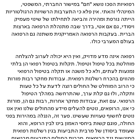
רפואיות הפכו נושא "חם" במישור החברתי, המשפטי,
המינהלי והאתי. אין פלא כי התערבות הרשויות הרגולטוריות
הייתה גורפת ומהירה והביאה לתחילתו של שינוי מעמיק
ויסודי, גם אם אטי, בדרך שבה מתנהלת הרפואה בארצות
הברית. בעקבות הרפואה האמריקנית משתנה גם הרפואה
בעולם המערבי כולו.
רפואה אינה מדע מדויק, ואין היא יכולה לערוב להצלחה
מוחלטת בכל טיפול וטיפול. תקלות בטיפול רפואי הן בלתי
נמנעות לעתים, ולא כל משגה או תקלה בטיפול הרפואי
מהווים בהכרח רשלנות רפואית. עבודות מחקר רבות מורות
כי הרוב המוחלט של החולים רוצה לדעת על כל טעות
ותקלה, ולוּ גם קלת ערך, שהתרחשה במהלך הטיפול
הרפואי. עם זאת, עבודות מחקר אחרות, רבות גם הן, מורות
כי אנו, הרופאים, נוטים להעלים מידע מהחולים שלנו ואין אנו
נוטים לחשוף טעויות שעשינו. פער זה, הנגלה במהירות בפני
החולה, פוגם קשות ביחסי האמון בינו לבין הרופא, והוא
שעומד ביסודן של מרבית התביעות בגין רשלנות רפואית
המוגשות נגד הרופאים. מרבית החולים התובעים מבטאים