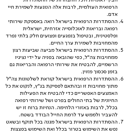
הבין-לאומיות ולכל ההצהרות של ההסתדרות
הרפואית העולמית, לרבות אלה הנוגעות לשמירת חיי
אדם.
ההסתדרות הרפואית בישראל רואה באספקת שירותי
רפואה ובריאות לאוכלוסייה אזרחית, ישראלית
ופלסטינית, ובטיפול בנפגעים ופצועים חלק בלתי נפרד
מהמחויבות לשמירת ערך החיים.
ההסתדרות הרפואית בישראל מביעה שביעות רצון
ממחויבות צה"ל, כפי שהובאה בפניה על ידי נציגיו
הרשמיים, להבטיח את שירותי הרפואה והבריאות גם
בזמן סכסוך מזוין.
ההסתדרות הרפואית בישראל קוראת לשלטונות צה"ל
מתוך מחויבות זו ובהתאם לפסיקת בג"ץ, לנקוט את כל
האמצעים האפשריים כדי להבטיח את הפעילות
החיונית של בתי החולים בפרט ושל שירותי רפואה
בכלל, לרבות באזורי הלחימה. הנחיות ברוח זו יש
להעביר ולממש עד לרמת החייל הבודד בשטח.
ההסתדרות הרפואית בישראל מגנה בכל תוקף ובשאט
נפש את השימוש בטרור בכלל ואת השימוש בפצצות