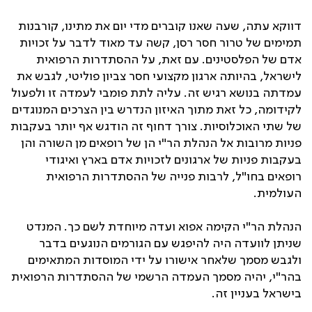
דווקא עתה, שעה שאנו קוברים מדי יום את מתינו, קורבנות
תמימים של טרור חסר רסן, קשה עד מאוד לדבר על זכויות
אדם של הפלסטינים. עם זאת, על ההסתדרות הרפואית
לישראל, בהיותה ארגון מקצועי חסר צביון פוליטי, לגבש את
עמדתה בנושא רגיש זה. עליה לתת פומבי לעמדה זו ולפעול
לקידומה, כל זאת מתוך האיזון הנדרש בין הצרכים המנוגדים
של שתי האוכלוסיות. צורך דחוף זה הודגש אף יותר בעקבות
פניות מרובות אל הנהלת הר"י הן של רופאים מן השורה והן
בעקבות פניות של ארגונים לזכויות אדם בארץ ואיגודי
רופאים בחו"ל, לרבות פנייה של ההסתדרות הרפואית
העולמית.
הנהלת הר"י הקימה אפוא ועדה מיוחדת לשם כך. המנדט
שניתן לוועדה היה להיפגש עם הגורמים הנוגעים בדבר
ולגבש מסמך שלאחר אישורו על ידי המוסדות המתאימים
בהר"י, יהיה מסמך העמדה הרשמי של ההסתדרות הרפואית
בישראל בעניין זה.