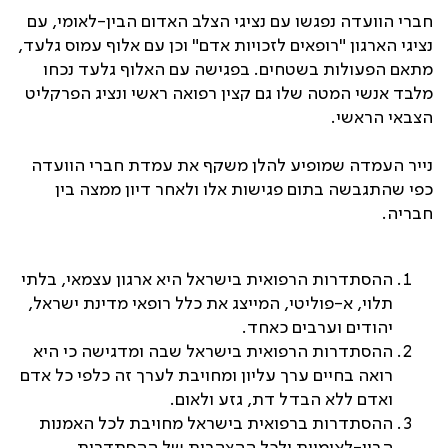
חברי הוועדה נפגשו עם נציגי הצלב האדום הבין-לאומי, עם
נציגי הארגון "רופאים לזכויות אדם" וכן עם אלוף עמוס גלעד,
מתאם הפעולות בשטחים. בפגישה עם האלוף גלעד נכחו
מלבד אנשי המטה שלו גם קצין רפואה ראשי ונציג הפרקליט
הצבאי הראשי.
נייר העמדה שמופיע להלן משקף את עמדת חברי הוועדה
כפי שהתגבשה בתום פגישות אלו ולאחר דיון ממצה בין
חבריה.
ההסתדרות הרפואית בישראל היא ארגון עצמאי, בלתי
תלוי, א-פוליטי, המייצג את כלל רופאי מדינת ישראל,
יהודים וערבים כאחד.
ההסתדרות הרפואית בישראל שבה ומדגישה כי היא
רואה בחיים ערך עליון ומחויבת לערך זה כלפי כל אדם
ואדם ללא הבדל דת, גזע ולאום.
ההסתדרות ברפואית בישראל מחויבת לכל האמנות