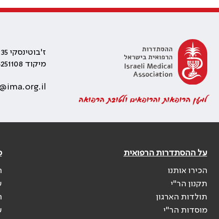
ז'בוטינסקי 35 רמת גן, בניין התאומים 2
מיקוד 5251108
@ima.org.il
למען הרופאות והרופאים ולטובת הרפואה
על ההסתדרות הרפואית
פ
הכירו אותנו
ה
תקנון הר"י
ש
תולדות הארגון
ה
מוסדות הר"י
ע