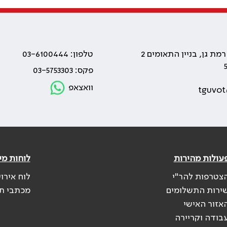
טלפון: 03-6100444
פקס: 03-5753303
וואצאפ
tguvot
עולות מהירות
לוחות מי
צטרפות להר"י
לוח אירו
ירות התשלומים
מכתבי ת
אזור האישי
בודה וקריירה