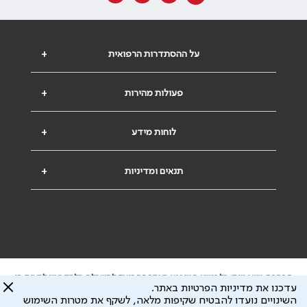
על ההסתדרות הרפואית
+
פעולות מהירות
+
לוחות מידע
+
תנאים ומדיניות
+
הבהרה משפטית: כל נושא המופיע באתר זה נועד להשכלה בלבד ואין לראות בו
עדכנו את מדיניות הפרטיות באתר.
ייעוץ רפואי או משפטי. אין הר"י אחראית לתוכן המתפרסם באתר זה ולכל נזק
השינויים נועדו להבטיח שקיפות מלאה, לשקף את מטרות השימוש
שעלול להיגרם.