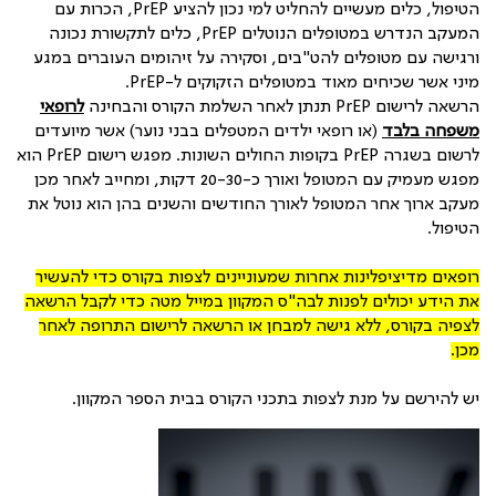
הטיפול, כלים מעשיים להחליט למי נכון להציע
PrEP
, הכרות עם
המעקב הנדרש במטופלים הנוטלים
PrEP
, כלים לתקשורת נכונה
ורגישה עם מטופלים להט"בים, וסקירה על זיהומים העוברים במגע
מיני אשר שכיחים מאוד במטופלים הזקוקים ל-
PrEP
.
הרשאה לרישום
PrEP
תנתן לאחר השלמת הקורס והבחינה
לרופאי
משפחה בלבד
(או רופאי ילדים המטפלים בבני נוער) אשר מיועדים
לרשום בשגרה
PrEP
בקופות החולים השונות. מפגש רישום
PrEP
הוא
מפגש מעמיק עם המטופל ואורך כ-20-30 דקות, ומחייב לאחר מכן
מעקב ארוך אחר המטופל לאורך החודשים והשנים בהן הוא נוטל את
הטיפול.
רופאים מדיציפלינות אחרות שמעוניינים לצפות בקורס כדי להעשיר
את הידע יכולים לפנות לבה"ס המקוון במייל מטה כדי לקבל הרשאה
לצפיה בקורס, ללא גישה למבחן או הרשאה לרישום התרופה לאחר
מכן.
יש להירשם על מנת לצפות בתכני הקורס בבית הספר המקוון.