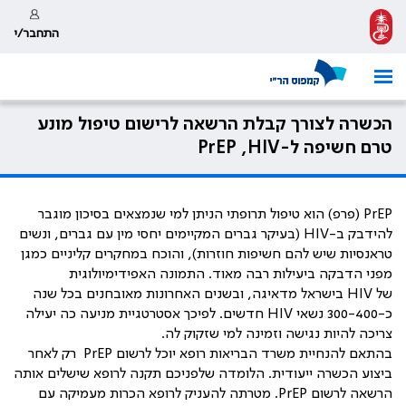
התחבר/י
הכשרה לצורך קבלת הרשאה לרישום טיפול מונע
טרם חשיפה ל-PrEP ,HIV
PrEP
(פרפ) הוא טיפול תרופתי הניתן למי שנמצאים בסיכון מוגבר
להידבק ב-
HIV
(בעיקר גברים המקיימים יחסי מין עם גברים, ונשים
טראנסיות שיש להם חשיפות חוזרות), והוכח במחקרים קליניים כמגן
מפני הדבקה ביעילות רבה מאוד. התמונה האפידימיולוגית
של
HIV
בישראל מדאיגה, ובשנים האחרונות מאובחנים בכל שנה
כ-
300-400
נשאי
HIV
חדשים. לפיכך אסטרטגיית מניעה כה יעילה
צריכה להיות נגישה וזמינה למי שזקוק לה.
בהתאם להנחיית משרד הבריאות רופא יוכל לרשום
PrEP
רק לאחר
ביצוע הכשרה ייעודית. הלומדה שלפניכם תקנה לרופא שישלים אותה
הרשאה לרשום
PrEP
. מטרתה להעניק לרופא הכרות מעמיקה עם