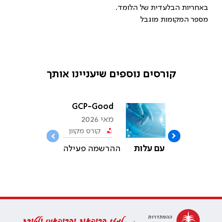
באחריות הבלעדית של הלומד.
מספר המקומות מוגבל
קורסים נוספים שיעניינו אותך
פאים
GCP-Good
מאי 2026
ל
Clinical
קוון
קורס מקוון
Practice
אי
עילה
עם עלות
ההרשמה פעילה
למען הרופאות והרופאים ולטובת