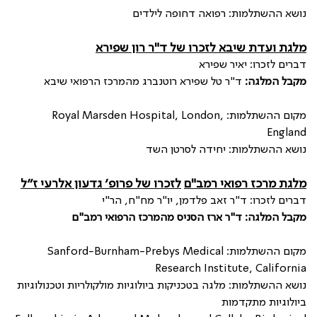
נושא ההשתלמות: רפואה דחופה לילדים
מלגת ועדת שיבא לזכרו של ד"ר רון שפירא
דברים לזכרו: יאיר שפירא
מקבל המלגה:
ד"ר טל שפירא רוטנברג מהמרכז הרפואי שיבא
מקום ההשתלמות:
Royal Marsden Hospital, London,
England
נושא ההשתלמות: יחידה לסרטן השד
מלגת מרכז רפואי רמב"ם
לזכרו של פרופ׳ גדעון אלרעי ז״ל
דברים לזכרו: ד"ר זאב פלדמן, יו"ר מח"ח, הר"י
מקבל המלגה: ד"ר ארז הסניס מהמרכז הרפואי רמב"ם
מקום ההשתלמות:
Sanford-Burnham-Prebys Medical
Research Institute, California
נושא ההשתלמות: מלגה בטכניקות ביולוגיות מולקולריות וטכנולוגיות
ביולוגיות מתקדמות