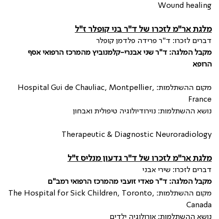
Wound healing
מלגת אר"מ לזכרו של ד"ר בני קופלר ז"ל
דברים לזכרו: ד"ר פרידה פלדמן קופלר
מקבל המלגה: ד"ר שני אבנרי-קלמנוביץ
מהמרכז הרפואי אסף
הרופא
מקום ההשתלמות:
Hospital Gui de Chauliac, Montpellier,
France
נושא ההשתלמות: נוירודיולוגיה טיפולית ואבחון
Therapeutic & Diagnostic Neuroradiology
מלגת אר"מ לזכרו של ד"ר גדעון מנליס ז"ל
דברים לזכרו: שירי אבני
מקבל המלגה: ד"ר פאדי זועבי מהמרכז הרפואי רמב"ם
מקום ההשתלמות:
The Hospital for Sick Children, Toronto,
Canada
נושא ההשתלמות: אורולוגיה ילדים