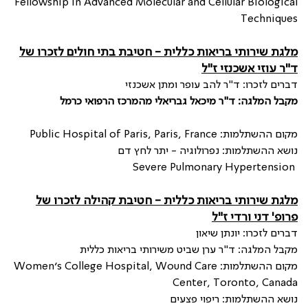
Fellowship in Advanced Molecular and Cellular Biological
Techniques
מלגת שירותי בריאות כללית - חטיבת בתי חולים לזכרו של
ד"ר עוזי אשכנזי ז"ל
דברים לזכרו: ד"ר להב עופר ומתן אשכנזי
מקבל המלגה: ד"ר מיכאל גבריאלי מהמרכז הרפואי כרמל
מקום ההשתלמות:
Public Hospital of Paris, Paris, France
נושא ההשתלמות: נפרולוגיה - יתר לחץ דם
Severe Pulmonary Hypertension
מלגת שירותי בריאות כללית - חטיבת קהילה לזכרו של
פרופ' דני ורדי ז"ל
דברים לזכרו: יונתן שיאון
מקבל המלגה: ד"ר ערן שביט משירותי בריאות כללית
מקום ההשתלמות:
Women’s College Hospital, Wound Care
Center, Toronto, Canada
נושא ההשתלמות: ריפוי פצעים