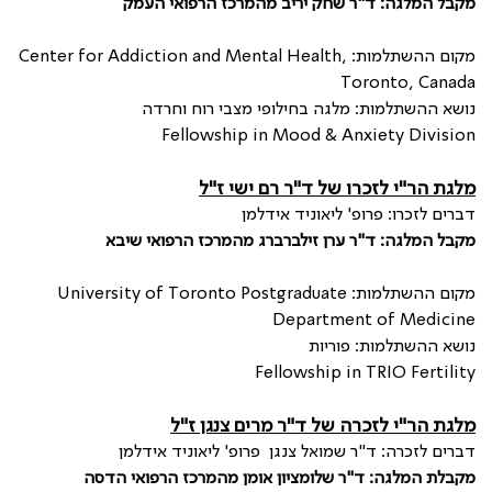
מקבל המלגה: ד"ר שחק יריב מהמרכז הרפואי העמק
מקום ההשתלמות:
Center for Addiction and Mental Health,
Toronto, Canada
נושא ההשתלמות: מלגה בחילופי מצבי רוח וחרדה
Fellowship in Mood & Anxiety Division
מלגת הר"י לזכרו של ד"ר רם ישי ז"ל
דברים לזכרו: פרופ' ליאוניד אידלמן
מקבל המלגה: ד"ר ערן זילברברג מהמרכז הרפואי שיבא
מקום ההשתלמות:
University of Toronto Postgraduate
Department of Medicine
נושא ההשתלמות: פוריות
Fellowship in TRIO Fertility
מלגת הר"י לזכרה של ד"ר מרים צנגן ז"ל
דברים לזכרה: ד"ר שמואל צנגן פרופ' ליאוניד אידלמן
מקבלת המלגה: ד"ר שלומציון אומן מהמרכז הרפואי הדסה