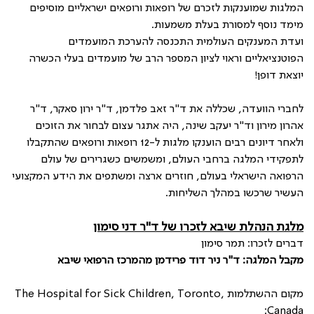
המלגות שמוענקות לזכרם של רופאות ורופאים ישראליים מוסיפים
מימד נוסף למסורת בעלת משמעות.
ועדת המענקים העולמית התכנסה להערכת המועמדים
הפוטנציאליים וראוי לציון המספר הרב של מועמדים בעלי הכשרה
יוצאת דופן!
לחברי הוועדה, שכללה את ד"ר זאב פלדמן, ד"ר ירון סאקר, ד"ר
אהרון מירון וד"ר יעקב שינה, היה אתגר עצום לבחור את הזוכים
ולאחר דיונים רבים הוענקו מלגות ל-12 רופאות ורופאים שהתקבלו
לתפקידי המלגה ברחבי העולם, ומשמשים כשגרירים של עולם
הרפואה הישראלי בעולם, חוזרים ארצה ומשתפים את הידע המקצועי
העשיר שרכשו במהלך השליחות.
מלגת הנהלת שיבא לזכרו של ד"ר דני סימון
דברים לזכרו: תמר סימון
מקבל המלגה: ד"ר ניר דוד פרידמן מהמרכז הרפואי שיבא
מקום ההשתלמות
The Hospital for Sick Children, Toronto,
Canada: