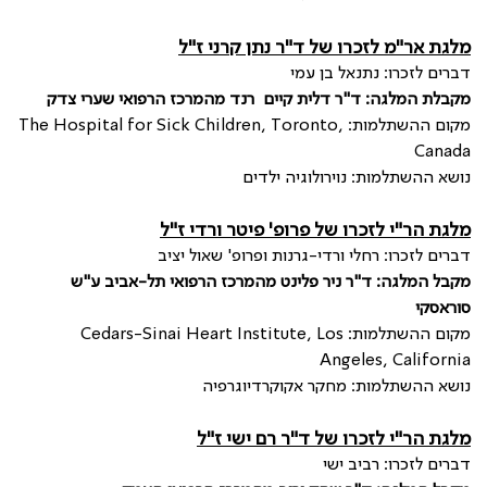
מלגת אר"מ לזכרו של ד"ר נתן קרני ז"ל
דברים לזכרו: נתנאל בן עמי
מקבלת המלגה: ד"ר דלית קיים רנד מהמרכז הרפואי שערי צדק
מקום ההשתלמות:
The Hospital for Sick Children, Toronto,
Canada
נושא ההשתלמות: נוירולוגיה ילדים
מלגת הר"י לזכרו של פרופ' פיטר ורדי ז"ל
דברים לזכרו: רחלי ורדי-גרנות ופרופ' שאול יציב
מקבל המלגה: ד"ר ניר פלינט מהמרכז הרפואי תל-אביב ע"ש
סוראסקי
מקום ההשתלמות:
Cedars-Sinai Heart Institute, Los
Angeles, California
נושא ההשתלמות: מחקר אקוקרדיוגרפיה
מלגת הר"י לזכרו של ד"ר רם ישי ז"ל
דברים לזכרו: רביב ישי