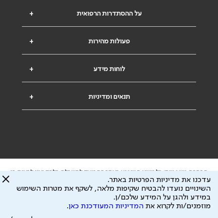
על ההסתדרות הרפואית
+
פעולות מהירות
+
לוחות מידע
+
תנאים ומדיניות
+
הבהרה משפטית: כל נושא המופיע באתר זה נועד להשכלה בלבד ואין לראות בו
עדכנו את מדיניות הפרטיות באתר.
ייעוץ רפואי או משפטי. אין הר"י אחראית לתוכן המתפרסם באתר זה ולכל נזק
השינויים נועדו להבטיח שקיפות מלאה, לשקף את מטרות השימוש
שעלול להיגרם.
במידע ולהגן על המידע שלכם/ן.
ידוע לי שהר"י אוספת ושומרת מידע אישי לצורך מתן השרות וכי חלק ממנו עשוי
מוזמנים/ות לקרוא את
המדיניות המעודכנת כאן
.
להיות מועבר לצדדים שלישיים, הכל בכפוף ל
מדיניות הפרטיות
ול
תנאי השימוש
כל הזכויות על המידע באתר שייכות להסתדרות הרפואית בישראל.