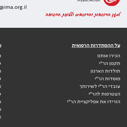
@ima.org.il
למען הרופאות והרופאים ולטובת הרפואה
על ההסתדרות הרפואית
פ
הכירו אותנו
ה
תקנון הר"י
ש
תולדות הארגון
ה
מוסדות הר"י
ע
עובדי הר"י לשירותך
א
הצטרפות להר"י
ע
הורידו את אפליקציית הר"י
ר
ס
א