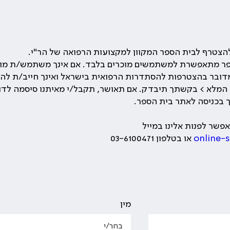
צטרף לבית הספר המקוון למקצועות הרפואה של הר"י.
פר מתאפשרת למשתמשים מוכרים בלבד. אם אינך משתמש/ת מוכ
דובר בהצטרפות להסתדרות הרפואית בישראל ואינך חייב/ת להי
א > בקשתך תיבדק. אם תאושר, תקבל/י מאיתנו סיסמה לדוא"ל שעודכן 
בכניסה לאתר בית הספר.
פשר לפנות אלינו במייל
online-
או בטלפון 03-6100471
מין