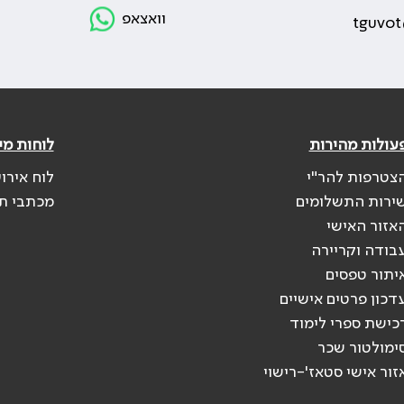
וואצאפ
tguvot
עולות מהירות
לוחות מי
צטרפות להר"י
לוח אירו
ירות התשלומים
מכתבי ת
אזור האישי
בודה וקריירה
יתור טפסים
דכון פרטים אישיים
כישת ספרי לימוד
ימולטור שכר
זור אישי סטאז'-רישוי