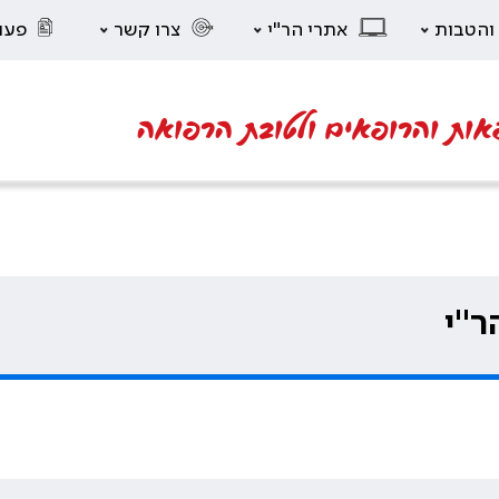
 והטבות
אתרי הר"י
צרו קשר
פעו
אות והרופאים ולטובת הרפואה
ר"י