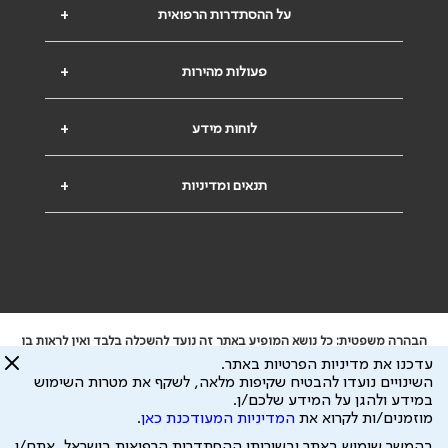
על ההסתדרות הרפואית
+
פעולות מהירות
+
לוחות מידע
+
תנאים ומדיניות
+
הבהרה משפטית: כל נושא המופיע באתר זה נועד להשכלה בלבד ואין לראות בו
ייעוץ רפואי או משפטי. אין הר"י אחראית לתוכן המתפרסם באתר זה ולכל נזק
עדכנו את מדיניות הפרטיות באתר.
שעלול להיגרם.
השינויים נועדו להבטיח שקיפות מלאה, לשקף את מטרות השימוש
ידוע לי שהר"י אוספת ושומרת מידע אישי לצורך מתן השרות וכי חלק ממנו עשוי
במידע ולהגן על המידע שלכם/ן.
להיות מועבר לצדדים שלישיים, הכל בכפוף ל
מדיניות הפרטיות
ול
תנאי השימוש
מוזמנים/ות לקרוא את
המדיניות המעודכנת כאן
.
כל הזכויות על המידע באתר שייכות להסתדרות הרפואית בישראל.
בהמשך שימוש באתר ובשירותי ההסתדרות הרפואית בישראל, אתם/ן