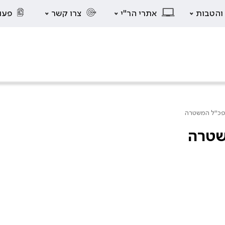
 והטבות
אתרי הר"י
צרו קשר
פעו
מפכ"ל המשטרה
שטרה