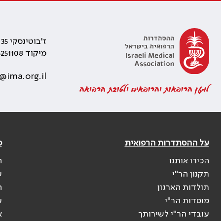
ז'בוטינסקי 35 רמת גן, בניין התאומים 2
מיקוד 5251108
@ima.org.il
למען הרופאות והרופאים ולטובת הרפואה
על ההסתדרות הרפואית
פ
הכירו אותנו
ה
תקנון הר"י
ש
תולדות הארגון
ה
מוסדות הר"י
ע
עובדי הר"י לשירותך
א