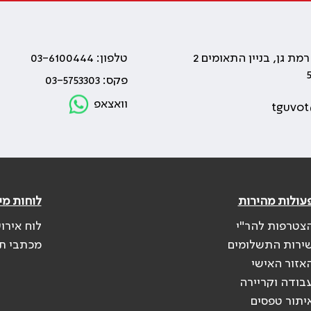
טלפון: 03-6100444
פקס: 03-5753303
וואצאפ
tguvot
עולות מהירות
לוחות מי
צטרפות להר"י
לוח אירו
ירות התשלומים
מכתבי ת
אזור האישי
בודה וקריירה
יתור טפסים