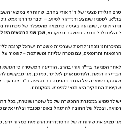
טרם הגלידו פצעיו של ד"ר אורי בהרב, שהותקף במוצאי השב
בת"א, למפגין שנפצע והזדקק לסיוע,– וכבר נחרדנו אמש נוכ
וגינקולוגיה, שנפגעה בעיניה כתוצאה מהפעלה של מכתזית בכי
לנהלים ולכל נורמה במשטר דמוקרטי,
שכן שני הרופאים היו 
מהיכרותנו נוכחנו לראות שערכיות משטרת ישראל קרובה ללי
הרופאות והרופאים, עם מטרה עליונה ומשותפת - לשמור על ח
לאחר הפגיעה בד"ר אורי בהרב, הודיעה המשטרה כי הנושא 
הבדיקה הזאת, ולפרסם אותן לאלתר, כמו כן, אנו מבקשים לה
שעסקו בשמירה על הסדר בהפגנה בה נפצעה ד"ר וייסבאך. ייתכן 
שקיפות התחקיר היא תנאי למימוש מסקנותיו.
יש להטמיע במסגרת ההכשרה של כל שוטר ושוטרת, בכל דרגה 
רפואה, ובכלל של החובה להתנהל באופן מכובד ובלתי אלים כל
אני מציע את שירותיה של ההסתדרות הרפואית כמקור ידע, כמו