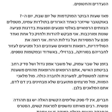
הנעדרים והחטופים.
מאז שעות הבוקר המוקדמות של יום שבת, יום ה-7
באוקטובר שייזכר כאחד הארורים בתולדות עמינו, מטפלים
הצוותים הרפואיים באלפי נפגעים ונפגעות בדרגות פציעה
שונות ומורכבות. אני מבקש להודות ולחזק כל אחת ואחד
מכם על המסירות ועל גדלות הרוח. אני רואה את
הסולידריות, רופאות ורופאים שעוזבים הכל ומגיעים לעזור
לחבריהם בסורוקה, בברזילי, באשדוד ובמקומות נוספים.
בזמן של שבר עמוק, של משבר אמון גדול ושל סדק רחב
בביטחון האישי, אתם הרופאים והרופאות מהווים משענת
איתנה למטופלים, למערכת ולחברה כולה. מול מלאכי
המוות, מול מרצחים מתועבים שלא מבחינים בין דם לדם,
אתם המלאכים בלבן.
חברים, אין לי ספק שלימים הקשים האלה יש גם תהודה
נפשית. רבים מאיתנו נחשפים למראות קשים, הסטרס