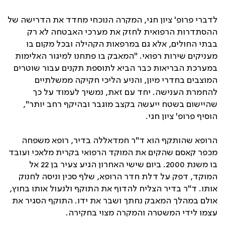
לדברי פרופ' ציון חגי, המקרה הנוכחי מחדד את הדרישה של
ההסתדרות הרפואית לחזק את מערכי האבטחה לא רק
בבתי החולים, אלא גם במרפאות הקהילה ובכל מקום בו
מעניקים שירות רפואי. "המאבק בו פתחנו למיגור האלימות
במערכת הבריאות כבר הביא לתוספת תקנים עבור שוטרים
המוצבים בחדרי מיון, והניע הליכי חקיקה ממשלתיים
להחמרת הענישה. יחד עם זאת, נמשיך לעמוד על כך
שהיישום בשטח ייעשה בקצב מוגבר ובהיקף רחב יותר",
הוסיף פרופ' ציון חגי.
הרופא שהותקף הוא ד"ר חמדאללה בדיר, רופא משפחה
מכפר קאסם שהקים את המוקד הרפואי בקרית מלאכי ועובד
בו משנת 2000. ביום שישי האחרון הגיע צעיר בן 22 אל
המוקד, דפק על דלת חדר הרופא, שלף סכין וניסה לחנוק
אותו. ד"ר בדיר הצליח להדוף את התוקף ולנעול אותו בחוץ,
אולם במהלך המאבק נחתך ושבר את ידו. התוקף הסגיר את
עצמו לידי המשטרה והמקרה מצוי בחקירה.