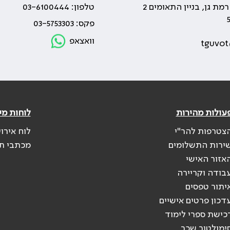
טלפון: 03-6100444
פקס: 03-5753303
וואצאפ
tguvot
עולות מהירות
לוחות מי
צטרפות להר"י
לוח אירו
ירות התשלומים
מכתבי ת
אזור האישי
בודה וקריירה
יתור טפסים
דכון פרטים אישיים
כישת ספרי לימוד
ימולטור שכר