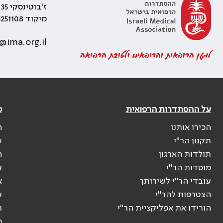
ז'בוטינסקי 35 רמת גן, בניין התאומים 2
מיקוד 5251108
@ima.org.il
למען הרופאות והרופאים ולטובת הרפואה
על ההסתדרות הרפואית
פ
הכירו אותנו
ה
תקנון הר"י
ש
תולדות הארגון
ה
מוסדות הר"י
ע
עובדי הר"י לשירותך
א
הצטרפות להר"י
ע
הורידו את אפליקציית הר"י
ר
ס