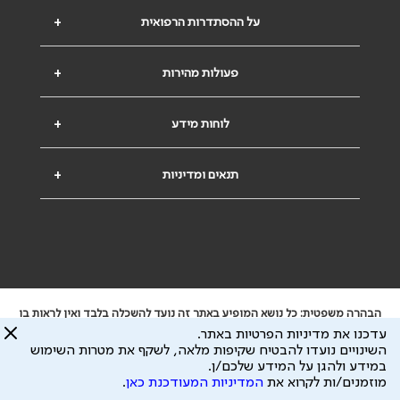
על ההסתדרות הרפואית
+
פעולות מהירות
+
לוחות מידע
+
תנאים ומדיניות
+
הבהרה משפטית: כל נושא המופיע באתר זה נועד להשכלה בלבד ואין לראות בו
ייעוץ רפואי או משפטי. אין הר"י אחראית לתוכן המתפרסם באתר זה ולכל נזק
עדכנו את מדיניות הפרטיות באתר.
שעלול להיגרם.
השינויים נועדו להבטיח שקיפות מלאה, לשקף את מטרות השימוש
ידוע לי שהר"י אוספת ושומרת מידע אישי לצורך מתן השרות וכי חלק ממנו עשוי
במידע ולהגן על המידע שלכם/ן.
להיות מועבר לצדדים שלישיים, הכל בכפוף ל
מדיניות הפרטיות
ול
תנאי השימוש
מוזמנים/ות לקרוא את
המדיניות המעודכנת כאן
.
כל הזכויות על המידע באתר שייכות להסתדרות הרפואית בישראל.