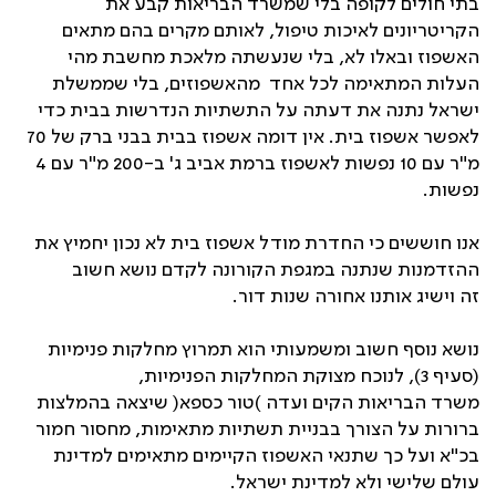
בתי חולים לקופה בלי שמשרד הבריאות קבע את
הקריטריונים לאיכות טיפול, לאותם מקרים בהם מתאים
האשפוז ובאלו לא, בלי שנעשתה מלאכת מחשבת מהי
העלות המתאימה לכל אחד מהאשפוזים, בלי שממשלת
ישראל נתנה את דעתה על התשתיות הנדרשות בבית כדי
לאפשר אשפוז בית. אין דומה אשפוז בבית בבני ברק של 70
מ"ר עם 10 נפשות לאשפוז ברמת אביב ג' ב-200 מ"ר עם 4
נפשות.
אנו חוששים כי החדרת מודל אשפוז בית לא נכון יחמיץ את
ההזדמנות שנתנה במגפת הקורונה לקדם נושא חשוב
זה וישיג אותנו אחורה שנות דור.
נושא נוסף חשוב ומשמעותי הוא תמרוץ מחלקות פנימיות
(סעיף 3), לנוכח מצוקת המחלקות הפנימיות,
משרד הבריאות הקים ועדה )טור כספא( שיצאה בהמלצות
ברורות על הצורך בבניית תשתיות מתאימות, מחסור חמור
בכ"א ועל כך שתנאי האשפוז הקיימים מתאימים למדינת
עולם שלישי ולא למדינת ישראל.