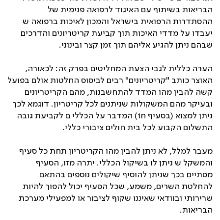
הבריאות בשיתוף עם האיגוד לרפואה פנימית של
ההסתדרות הרפואית בישראל והמכון לאיכות ברפואה ש
יעבדו על מדדי האיכות תוך קביעת קריטריונים והדרכים
שבהם ניתן להגיע אליהם תוך זמן קצר ובינוני.
הערה כללית לגבי הצעת המחליטים בפרק זה: לכאורה,
האוצר כותב "קריטריונים" רבים לביסוס החלטות אולם בפועל
קשה להבין מהו המדד להתחשבנות, מהם הקריטריונים
ובעיקר מהם המשקולות שניתנים לכל קריטריון. דוגמא לכך
ניתן למצוא (בסעיף ח1) המדבר על הכללי ם לקביעת גובה
התשלום הקבוע לכל בית חולים ציבורי כללי.
מעבר למלל, לא ניתן להבין מהו הקריטריון תחת כל סעיף
והמשקל ש ניתן לו בשיקול הכללי. יתרה מזו, הסעיף
מסתיים בכך שניתן להוסיף שיקולים נוספים בהתאם
להחלטת השרים, משמע, שכל הסעיף יכול להפוך להיות
שרירותי ובוודאי שאיננו שקוף לציבור או למפעילי מערכת
הבריאות.