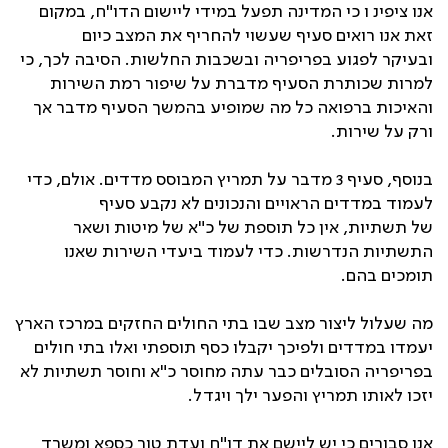
אנו ציפינ ו כי המדינה תפעל במידי ליישום הדו"ח, במקום
זאת אנו רואים סעיף שעשוי להחריף את המצב כיום
ובעיקר לפגוע בפריפריה ובשכבות החלשות. הסיבה לכך, כי
למרות שכותרת הסעיף מדברת על שיפור רמת השירות
והאיכות ברפואה כל מה שמופיע בהמשך הסעיף מדבר אך
ורק על שירות.
בנוסף, סעיף 3 מדבר על תמריץ המבוסס מדדים. אולם, כדי
לעמוד במדדים הראויים והנכונים לא נקבע סעיף
של תשתיות, אין כל תוספת של כ"א של מיטות ושאר
התשתיות הנדרשות. כדי לעמוד ביעדי השירות שאנו
תומכים בהם.
מה שעלול ליצור מצב שבו בתי החולים החזקים במרכז הארץ
יעמדו במדדים ולפיכך יקבלו כסף תוספתי ואלו בתי חולים
בפריפריה הסובלים כבר עתה מחוסר כ"א וחוסר תשתיות לא
יזכו לאותו תמריץ והפער ילך ויגדל.
אנו סבורים כי יש ליישם את דו"ח ועדת טור כספא ומשרד