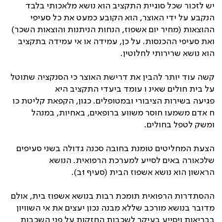
יש לזכור שכל סוגיית התקציב הוא נושא מלאכותי בלבד
הנקבע על ידי האוצר, הוא הקובע כמעט את כל סעיפי
ההוצאות (מחיר יום אשפוז, הנחות הניתנות והוצאות השכר)
ואת סעיפי ההכנסות. על כן, עמידה או אי עמידה בתקציב
הוא נושא שרירותי לחלוטין.
קשה עוד יותר להבין את דרישת האוצר כי הסנקציה שתוטל
על בית חולים שאינ ו עומד ביעדי התקציב היא
פגיעה בשירות הציבורי ובמטופלים. כגון, הקפאת קליטת כו
ח אדם משמעו חוסר משווע ברופאים, באחיות, במנהל
ומשק לטפל בחולים.
הצעת המחליטים טומנת בחובה סכנה גדולה בשני סעיפים
שלכאורה באים לסייע למערכת הרפואית. הנושא
הראשון הוא נושא אשפוז הבית (סעיף 1ב).
ההסתדרות הרפואית תומכת רבות בנושא אשפוז בית, אולם
מדובר בנושא מורכב שללא מבנה נכון יעצים את אי השוויון
בבריאות ויסייע בעיקר לשכבות החזקות על פני השכבות