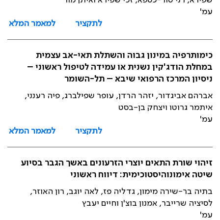
שפירא, רני טור-כספא, זכי שפירא ואיתן מור
עמ'
לתקציר
למאמר המלא
כימותרפיה במינון גבוה והשתלת תאי-אב עצמית
במחלת הודג'קין נשנית או עמידה לטיפול ראשוני –
ניסיון המרכז הרפואי שיבא – תל-השומר
אברהם אביגדור, יזהר הרדן, עופר שפילברג, פיה רענני,
איתמר גרוטו ויצחק בן-בסט
עמ'
לתקציר
למאמר המלא
זיהוי שורת התאים יוצרי הזרעונים באשך הגבר בסיוע
שיטה אימונוהיסטוכימית: דיווח ראשוני
בתיה בר-שירה מימון, גדליה פז, לאה יוגב, רון האוזר,
לסיציה שרייבר, אמנון בוצ'ן וחיים יעבץ
עמ'