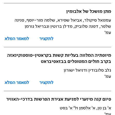
מתן מושכל של אלבומין
עמנואל סיקולר, אביאל שפירא, שלמה מור-יוסף, פנינה
שלפר, דפנה סלוביק, מדלן ברוטין וגבריאל גורמן
עמ'
לתקציר
למאמר המלא
מיופתיה המלווה בעליות קשות בקראטין-פוספוקינאזה
בקרב חולים המטופלים בבזאפיבראט
גלב סלובודין ודניאל ישורון
עמ'
לתקציר
למאמר המלא
פיום קנה מיזערי למניעת אצירת הפרשות בדרכי-האוויר
א' בן נון, א' אלסמן ול' א' בסט
עמ'