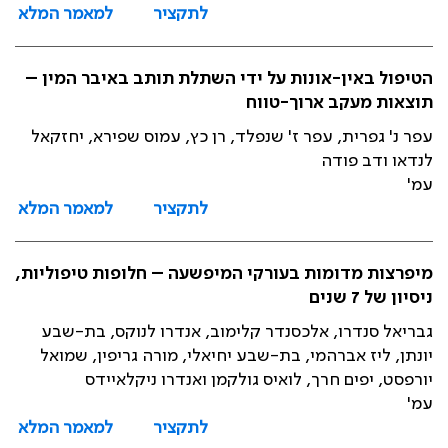
לתקציר
למאמר המלא
הטיפול באין-אונות על ידי השתלת תותב באיבר המין –
תוצאות מעקב ארוך-טווח
עפר נ' גפרית, עפר ז' שנפלד, רן כץ, עמוס שפירא, יחזקאל
לנדאו ודב פודה
עמ'
לתקציר
למאמר המלא
מיפרצות מדומות בעורקי המיפשעה – חלופות טיפוליות,
ניסיון של 7 שנים
גבריאל סנדרו, אלכסנדר קלימוב, אנדרו לנוקס, בת-שבע
יונתן, ליז אברהמי, בת-שבע יחיאלי, מורה גריפין, שמואל
יורפסט, יפים חרך, לואיס גולקמן ואנדרו ניקלאיידס
עמ'
לתקציר
למאמר המלא