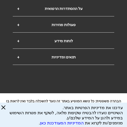
על ההסתדרות הרפואית
+
פעולות מהירות
+
לוחות מידע
+
תנאים ומדיניות
+
הבהרה משפטית: כל נושא המופיע באתר זה נועד להשכלה בלבד ואין לראות בו
ייעוץ רפואי או משפטי. אין הר"י אחראית לתוכן המתפרסם באתר זה ולכל נזק
עדכנו את מדיניות הפרטיות באתר.
שעלול להיגרם.
השינויים נועדו להבטיח שקיפות מלאה, לשקף את מטרות השימוש
ידוע לי שהר"י אוספת ושומרת מידע אישי לצורך מתן השרות וכי חלק ממנו עשוי
במידע ולהגן על המידע שלכם/ן.
להיות מועבר לצדדים שלישיים, הכל בכפוף ל
מדיניות הפרטיות
ול
תנאי השימוש
מוזמנים/ות לקרוא את
המדיניות המעודכנת כאן
.
כל הזכויות על המידע באתר שייכות להסתדרות הרפואית בישראל.