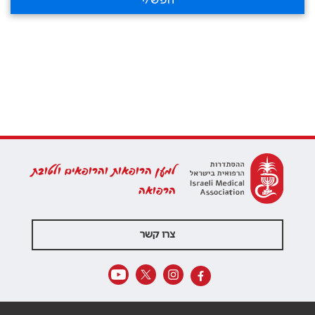
חפש/י
למען הרופאות והרופאים ולטובת
הרפואה
צרו קשר