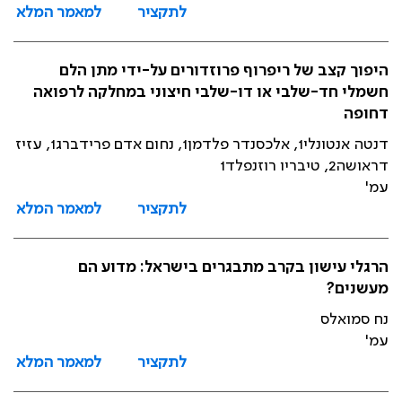
לתקציר
למאמר המלא
היפוך קצב של ריפרוף פרוזדורים על-ידי מתן הלם
חשמלי חד-שלבי או דו-שלבי חיצוני במחלקה לרפואה
דחופה
דנטה אנטונלי1, אלכסנדר פלדמן1, נחום אדם פרידברג1, עזיז
דראושה2, טיבריו רוזנפלד1
עמ'
לתקציר
למאמר המלא
הרגלי עישון בקרב מתבגרים בישראל: מדוע הם
מעשנים?
נח סמואלס
עמ'
לתקציר
למאמר המלא