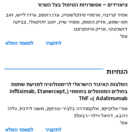
ציאנידים – אפשרויות הטיפול בצל הטרור
אמיר קריבוי, ארסניי פינקלשטיין, ערן רוטמן, עידו לייש, זאב
תא-שמע, אזיק הופמן, אופיר שיין, יואב יחזקאלי, צביקה
דושניצקי, אריק איזנקרפט
עמ'
לתקציר
למאמר המלא
הנחיות
המלצות האיגוד הישראלי לרימטולוגיה למניעת שחפת
בחולים המטופלים בחוסמי (Infliximab, Etanercept,
Adalimumab )TNF α
אורי אלקיים1, אלקסנדרה בלביר-גורמן2, משה לידגי3, גליה
רהב4, דניאל ויילר-רבאל5
עמ'
לתקציר
למאמר המלא