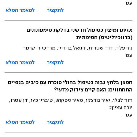
עמ'
לתקציר
למאמר המלא
אזיתרומיצין כטיפול חדשני בדלקת סימפונונים
(ברונכיוליטיס) חסימתית
ניר פלד, דוד שטרית, דניאל בן דיין, מרדכי ר' קרמר
עמ'
לתקציר
למאמר המלא
חמצן בלחץ גבוה כטיפול בחולי סוכרת עם כיבים בגפיים
התחתונים: האם קיים צידוק מדעי?
דוד לבל1, יאיר גורצק1, מאיר ניסקה3, טיבריו כץ1, דן עטר1,
יורם עציון2
עמ'
לתקציר
למאמר המלא