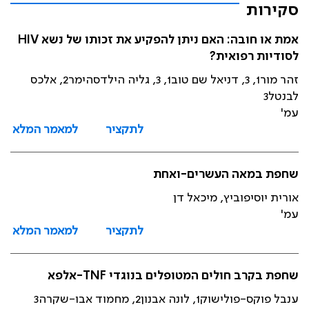
סקירות
אמת או חובה: האם ניתן להפקיע את זכותו של נשא HIV
לסודיות רפואית?
זהר מור1, 3, דניאל שם טוב1, 3, גליה הילדסהימר2, אלכס
לבנטל3
עמ'
לתקציר
למאמר המלא
שחפת במאה העשרים-ואחת
אורית יוסיפוביץ, מיכאל דן
עמ'
לתקציר
למאמר המלא
שחפת בקרב חולים המטופלים בנוגדי TNF-אלפא
ענבל פוקס-פולישוק1, לונה אבנון2, מחמוד אבו-שקרה3