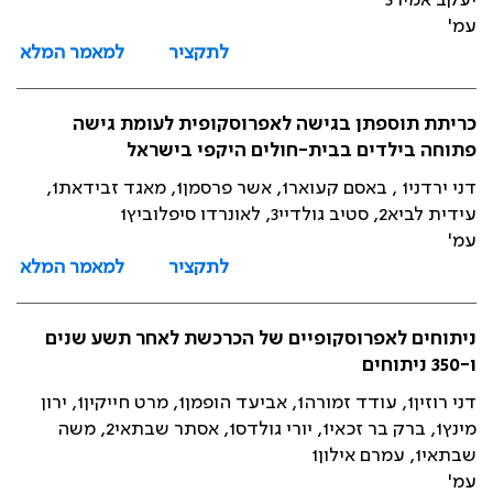
יעקב אמיר3
עמ'
לתקציר
למאמר המלא
כריתת תוספתן בגישה לאפרוסקופית לעומת גישה
פתוחה בילדים בבית-חולים היקפי בישראל
דני ירדני1 , באסם קעואר1, אשר פרסמן1, מאגד זבידאת1,
עידית לביא2, סטיב גולדיי3, לאונרדו סיפלוביץ1
עמ'
לתקציר
למאמר המלא
ניתוחים לאפרוסקופיים של הכרכשת לאחר תשע שנים
ו-350 ניתוחים
דני רוזין1, עודד זמורה1, אביעד הופמן1, מרט חייקין1, ירון
מינץ1, ברק בר זכאי1, יורי גולדס1, אסתר שבתאי2, משה
שבתאי1, עמרם אילון1
עמ'