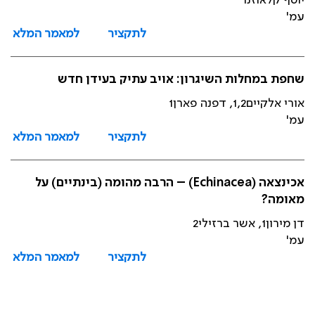
יוסף קלאוזנר
עמ'
לתקציר
למאמר המלא
שחפת במחלות השיגרון: אויב עתיק בעידן חדש
אורי אלקיים1,2, דפנה פארן1
עמ'
לתקציר
למאמר המלא
אכינצאה (Echinacea) – הרבה מהומה (בינתיים) על
מאומה?
דן מירון1, אשר ברזילי2
עמ'
לתקציר
למאמר המלא